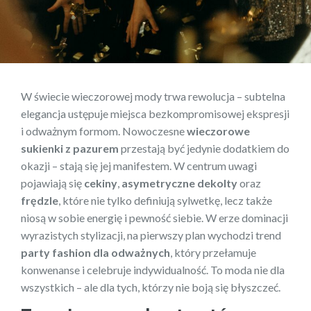
W świecie wieczorowej mody trwa rewolucja – subtelna
elegancja ustępuje miejsca bezkompromisowej ekspresji
i odważnym formom. Nowoczesne
wieczorowe
sukienki z pazurem
przestają być jedynie dodatkiem do
okazji – stają się jej manifestem. W centrum uwagi
pojawiają się
cekiny
,
asymetryczne dekolty
oraz
frędzle
, które nie tylko definiują sylwetkę, lecz także
niosą w sobie energię i pewność siebie. W erze dominacji
wyrazistych stylizacji, na pierwszy plan wychodzi trend
party fashion dla odważnych
, który przełamuje
konwenanse i celebruje indywidualność. To moda nie dla
wszystkich – ale dla tych, którzy nie boją się błyszczeć.