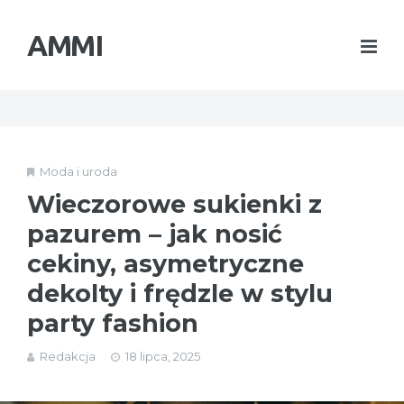
AMMI
Moda i uroda
Wieczorowe sukienki z
pazurem – jak nosić
cekiny, asymetryczne
dekolty i frędzle w stylu
party fashion
Redakcja
18 lipca, 2025