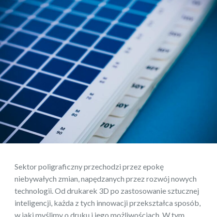
Sektor poligraficzny przechodzi przez epokę
niebywałych zmian, napędzanych przez rozwój nowych
technologii. Od drukarek 3D po zastosowanie sztucznej
inteligencji, każda z tych innowacji przekształca sposób,
w jaki myślimy o druku i jego możliwościach. W tym