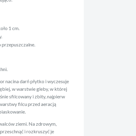
koło 1 cm.
y.
o przepuszczalne.
hni.
r nacina darń płytko i wyczesuje
ębiej, w warstwie gleby, w której
śnie sfilcowany i zbity, najpierw
warstwy filcu przed aeracją
 piaskowanie.
i walców ziemi. Na zdrowym,
rzeschnąć i rozkruszyć je