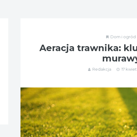
Dom i ogród
Aeracja trawnika: kl
muraw
Redakcja
17 kwiet