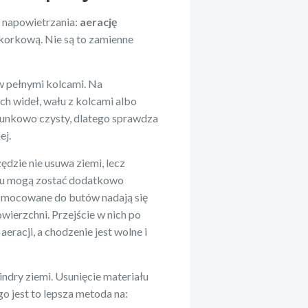
 napowietrzania:
aerację
 korkową. Nie są to zamienne
 pełnymi kolcami. Na
h wideł, wału z kolcami albo
osunkowo czysty, dlatego sprawdza
ej.
ędzie nie usuwa ziemi, lecz
woru mogą zostać dodatkowo
mi mocowane do butów nadają się
ierzchni. Przejście w nich po
eracji, a chodzenie jest wolne i
indry ziemi. Usunięcie materiału
o jest to lepsza metoda na: