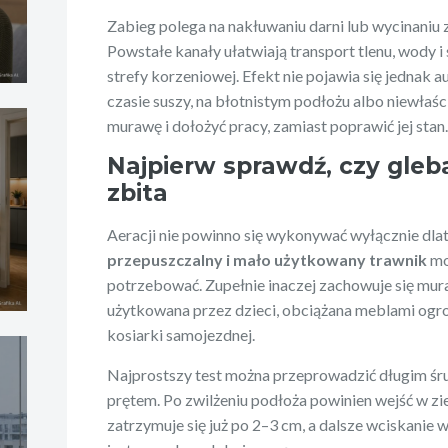
Zabieg polega na nakłuwaniu darni lub wycinaniu z
Powstałe kanały ułatwiają transport tlenu, wody
strefy korzeniowej. Efekt nie pojawia się jednak
czasie suszy, na błotnistym podłożu albo niewł
murawę i dołożyć pracy, zamiast poprawić jej stan
Najpierw sprawdź, czy gleba
zbita
Aeracji nie powinno się wykonywać wyłącznie dlat
przepuszczalny i mało użytkowany trawnik
mo
potrzebować. Zupełnie inaczej zachowuje się mura
użytkowana przez dzieci, obciążana meblami ogr
kosiarki samojezdnej.
Najprostszy test można przeprowadzić długim ś
prętem. Po zwilżeniu podłoża powinien wejść w zie
zatrzymuje się już po 2–3 cm, a dalsze wciskani