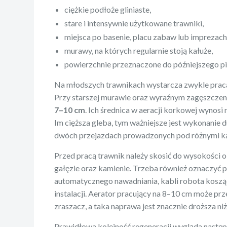
ciężkie podłoże gliniaste,
stare i intensywnie użytkowane trawniki,
miejsca po basenie, placu zabaw lub imprezac
murawy, na których regularnie stoją kałuże,
powierzchnie przeznaczone do późniejszego pi
Na młodszych trawnikach wystarcza zwykle prac
Przy starszej murawie oraz wyraźnym zagęszczeni
7–10 cm
. Ich średnica w aeracji korkowej wynosi 
Im cięższa gleba, tym ważniejsze jest wykonanie d
dwóch przejazdach prowadzonych pod różnymi k
Przed pracą trawnik należy skosić do wysokości 
gałęzie oraz kamienie. Trzeba również oznaczyć
automatycznego nawadniania, kabli robota koszą
instalacji. Aerator pracujący na 8–10 cm może pr
zraszacz, a taka naprawa jest znacznie droższa ni
Prawidłowa kolejność regeneracji wygląda następ