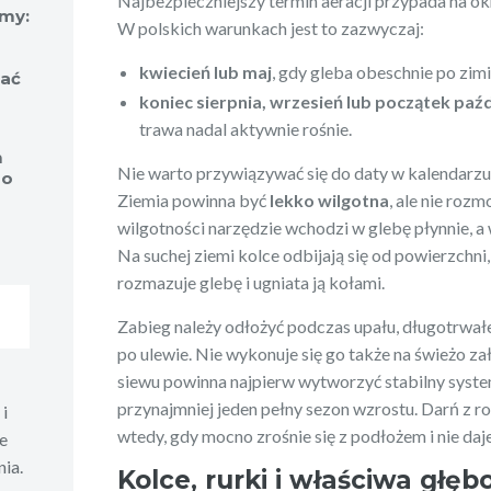
Najbezpieczniejszy termin aeracji przypada na o
rmy:
W polskich warunkach jest to zazwyczaj:
kwiecień lub maj
, gdy gleba obeschnie po zimie
zać
koniec sierpnia, wrzesień lub początek paź
trawa nadal aktywnie rośnie.
m
Nie warto przywiązywać się do daty w kalendarzu.
do
Ziemia powinna być
lekko wilgotna
, ale nie roz
wilgotności narzędzie wchodzi w glebę płynnie, a 
Na suchej ziemi kolce odbijają się od powierzchni
rozmazuje glebę i ugniata ją kołami.
Zabieg należy odłożyć podczas upału, długotrwał
po ulewie. Nie wykonuje się go także na świeżo 
siewu powinna najpierw wytworzyć stabilny syst
przynajmniej jeden pełny sezon wzrostu. Darń z r
i
wtedy, gdy mocno zrośnie się z podłożem i nie daj
e
ia.
Kolce, rurki i właściwa głę