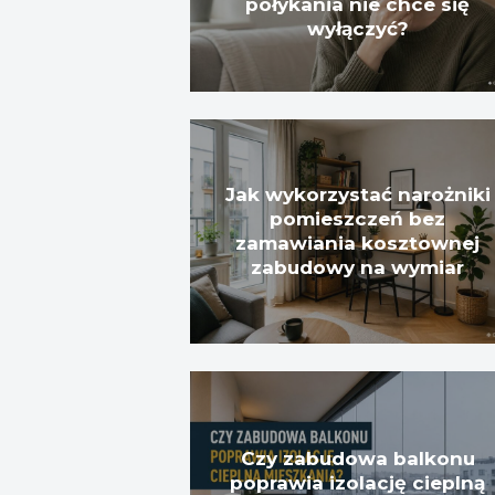
połykania nie chce się
wyłączyć?
Jak wykorzystać narożniki
pomieszczeń bez
zamawiania kosztownej
zabudowy na wymiar
Czy zabudowa balkonu
poprawia izolację cieplną