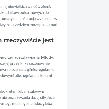
 niej niewielkich walców ziemi.
 i składników pokarmowych do
 automatycznie. Aeracja wykonana w
aściwym narzędziem może poszarpać
.
 rzeczywiście jest
ego, że nadeszła wiosna.
Młody,
że jej przez kilka sezonów nie
wa założona na glinie, regularnie
odowymi albo ugniatana kołami
rubokrętem lub metalowym
mię bez używania dużej siły. Jeżeli
e wymaga mocnego nacisku, gleba