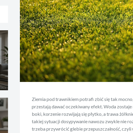
Ziemia pod trawnikiem potrafi zbić się tak mocno
przestają dawać oczekiwany efekt. Woda zostaje 
boki, korzenie rozwijają się płytko, a trawa żółkn
takiej sytuacji dosypywanie nawozu zwykle nie r
trzeba przywrócić glebie przepuszczalność, czyl