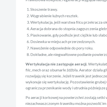
Skoszenie trawy.
Wygrabienie luźnych resztek.
Wertykulacja, jeśli warstwa filcu przekracza o
Aeracja dobrana do stopnia zagęszczenia gleb
Piaskowanie, gdy podłoże jest ciężkie lub słab
Dosiewka w miejscach przerzedzonych.
Nawożenie odpowiednie do pory roku.
Dokładne, ale niegwałtowne podlanie powierzc
Wertykulacja nie zastępuje aeracji.
Wertykulato
filc, mech oraz obumarłe źdźbła. Aerator działa gł
rozwijają się korzenie. Jeżeli trawnik jest jednocze
wykonuje się wertykulację. Pozostawienie grubej 
ogranicza przenikanie wody i utrudnia późniejsze
Po aeracji korkowej na powierzchni zostają setk
niezachwaszczonym trawniku można pozwolić im p