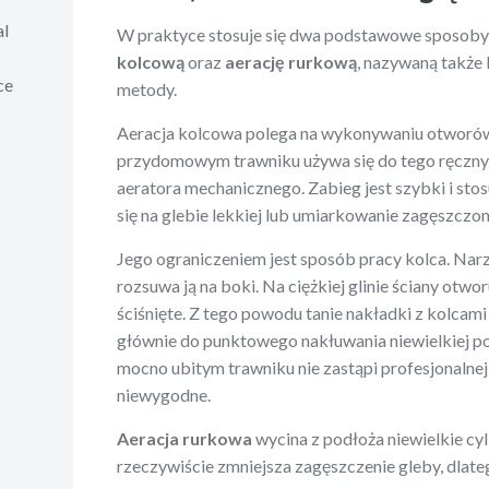
al
W praktyce stosuje się dwa podstawowe sposoby
kolcową
oraz
aerację rurkową
, nazywaną także
ce
metody.
Aeracja kolcowa polega na wykonywaniu otworów
przydomowym trawniku używa się do tego ręcznyc
aeratora mechanicznego. Zabieg jest szybki i st
się na glebie lekkiej lub umiarkowanie zagęszczon
Jego ograniczeniem jest sposób pracy kolca. Narz
rozsuwa ją na boki. Na ciężkiej glinie ściany ot
ściśnięte. Z tego powodu tanie nakładki z kolca
głównie do punktowego nakłuwania niewielkiej pow
mocno ubitym trawniku nie zastąpi profesjonalnej a
niewygodne.
Aeracja rurkowa
wycina z podłoża niewielkie cyl
rzeczywiście zmniejsza zagęszczenie gleby, dlateg