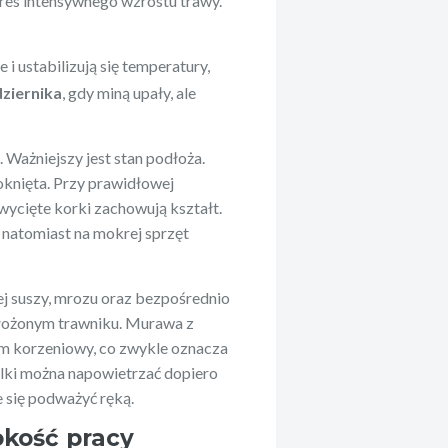
kres intensywnego wzrostu trawy.
 i ustabilizują się temperatury,
dziernika
, gdy miną upały, ale
 Ważniejszy jest stan podłoża.
moknięta. Przy prawidłowej
wycięte korki zachowują kształt.
, natomiast na mokrej sprzęt
ej suszy, mrozu oraz bezpośrednio
założonym trawniku. Murawa z
em korzeniowy, co zwykle oznacza
olki można napowietrzać dopiero
e się podważyć ręką.
bokość pracy