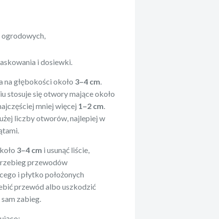
h ogrodowych,
askowania i dosiewki.
a na głębokości około
3–4 cm
.
u stosuje się otwory mające około
najczęściej mniej więcej
1–2 cm
.
użej liczby otworów, najlepiej w
ątami.
około
3–4 cm
i usunąć liście,
 przebieg przewodów
cego i płytko położonych
zebić przewód albo uszkodzić
ż sam zabieg.
ująco: