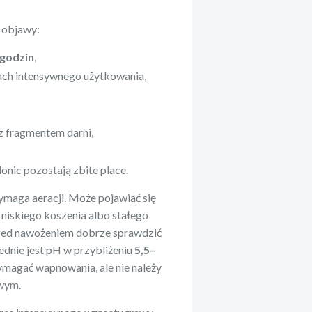
 objawy:
 godzin
,
cach intensywnego użytkowania,
 z fragmentem darni,
donic pozostają zbite place.
ymaga aeracji. Może pojawiać się
 niskiego koszenia albo stałego
przed nawożeniem dobrze sprawdzić
ednie jest pH w przybliżeniu
5,5–
ymagać wapnowania, ale nie należy
owym.