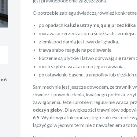
jest prawdopodobnie zagęszczona.
O potrzebie zabiegu świadczą również konkretne
po opadach
kałuże utrzymują się przez kilka
murawa przerzedza się na ścieżkach i w miejs
ziemia pod darnią jest twarda i gładka,
trawa słabo reaguje na podlewanie,
korzenie są płytkie i łatwo odrywają się razem
mech szybko wraca mimo jego usuwania,
po ustawieniu basenu, trampoliny lub ciężkich 
zeń
Sam mech nie jest jeszcze dowodem, że trawnik w
również z powodu cienia, kwaśnego podłoża, zbyt
zawilgocenia. Jeżeli problem regularnie wraca, 
odczyn gleby
. Dla większości trawników odpowi
6,5
. Wynik wyraźnie poniżej tego zakresu może w
łączyć go w jednym terminie z nawożeniem azot