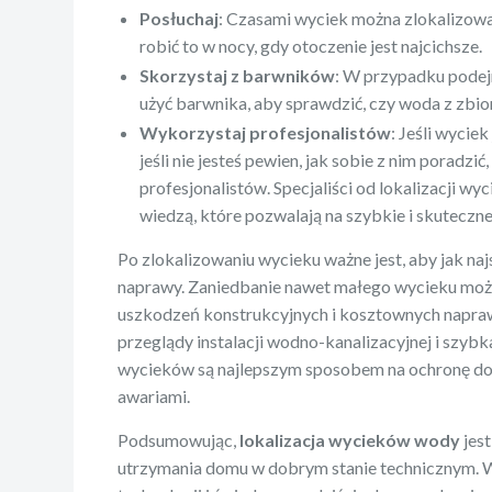
Posłuchaj
: Czasami wyciek można zlokalizowa
robić to w nocy, gdy otoczenie jest najcichsze.
Skorzystaj z barwników
: W przypadku podej
użyć barwnika, aby sprawdzić, czy woda z zbio
Wykorzystaj profesjonalistów
: Jeśli wycie
jeśli nie jesteś pewien, jak sobie z nim poradzić
profesjonalistów. Specjaliści od lokalizacji w
wiedzą, które pozwalają na szybkie i skuteczn
Po zlokalizowaniu wycieku ważne jest, aby jak naj
naprawy. Zaniedbanie nawet małego wycieku mo
uszkodzeń konstrukcyjnych i kosztownych napraw
przeglądy instalacji wodno-kanalizacyjnej i szybk
wycieków są najlepszym sposobem na ochronę d
awariami.
Podsumowując,
lokalizacja wycieków wody
jes
utrzymania domu w dobrym stanie technicznym.