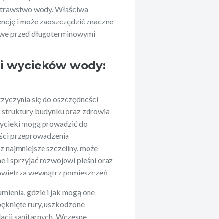
notrawstwo wody. Właściwa
ncję i może zaoszczędzić znaczne
mowe przed długoterminowymi
ji wycieków wody:
?
rzyczynia się do oszczędności
e struktury budynku oraz zdrowia
wycieki mogą prowadzić do
ości przeprowadzenia
 najmniejsze szczeliny, może
 i sprzyjać rozwojowi pleśni oraz
powietrza wewnątrz pomieszczeń.
ienia, gdzie i jak mogą one
pęknięte rury, uszkodzone
alacji sanitarnych. Wczesne