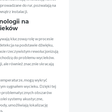
prowadzane do rur, pozwalają na
ątrz instalacji.
ologii na
cieków
wają kluczową rolę w procesie
 detekcja na podstawie dźwięku,
asie rzeczywistym rewolucjonizują
podchodzą do problemu wycieków.
i, ale również znacznie skracają
 temperaturze, mogą wykryć
tym sygnałem wycieku. Dzięki tej
nie problematycznych obszarów
kolei systemy akustyczne,
ody, umożliwiają lokalizację
h.