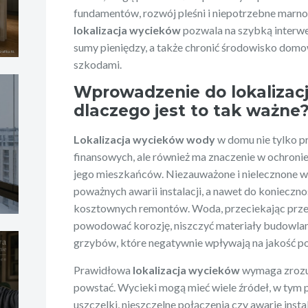
fundamentów, rozwój pleśni i niepotrzebne mar
lokalizacja wycieków
pozwala na szybką interwe
sumy pieniędzy, a także chronić środowisko do
szkodami.
Wprowadzenie do lokalizac
dlaczego jest to tak ważne
Lokalizacja wycieków wody
w domu nie tylko p
finansowych, ale również ma znaczenie w ochroni
jego mieszkańców. Niezauważone i nielecznone 
poważnych awarii instalacji, a nawet do konieczn
kosztownych remontów. Woda, przeciekając przez
powodować korozję, niszczyć materiały budowlane
grzybów, które negatywnie wpływają na jakość 
Prawidłowa
lokalizacja wycieków
wymaga zrozum
powstać. Wycieki mogą mieć wiele źródeł, w tym 
uszczelki, nieszczelne połączenia czy awarie inst