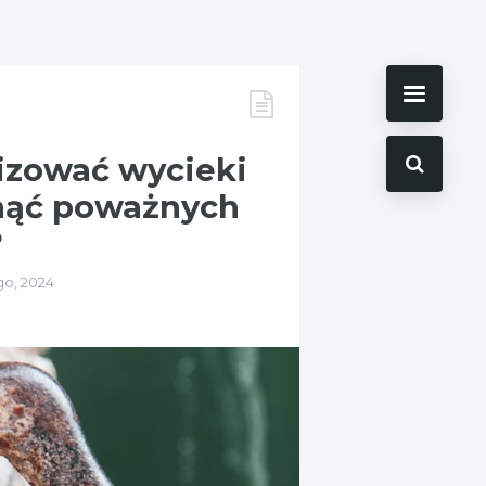
lizować wycieki
nąć poważnych
?
go, 2024