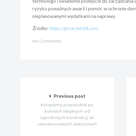
technologii i świadome podejście do zarządzani
ryzyko poważnych awarii i pomóc w ochronie do
nieplanowanymi wydatkami na naprawy.
Źródło:
https://przeciek24.com
No Comments
Nawigacja
wpisu
Previous post
Kompletny przewodnik po
kotwach wbijanych: od
ogrodowych konstrukcji do
zaawansowanych zastosowań