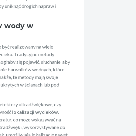
y uniknąć drogich napraw i
ów wody w
 być realizowany na wiele
ycieku. Tradycyjne metody
ogłaby się pojawić, słuchanie, aby
anie barwników wodnych, które
akże, te metody mają swoje
ukrytych w ścianach lub pod
detektory ultradźwiękowe, czy
ywność
lokalizacji wycieków
.
eratur, co może wskazywać na
ltradźwięki, wykorzystywane do
, umożliwiają lokalizację nawet