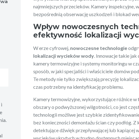
ywa
najmniejszych przecieków. Kamery inspekcyjne, w
bezpośrednią obserwację uszkodzeń i blokad wewn
Wpływ nowoczesnych techn
efektywność lokalizacji wy
W erze cyfrowej,
nowoczesne technologie
odgry
lokalizacji wycieków wody
. Innowacje takie jak
kamery termowizyjne i systemy monitoringu w cz
sposób, w jaki specjaliści i właściciele domów 
Te metody nie tylko zwiększają precyzję lokalizacj
czas potrzebny na identyfikację problemu.
Kamery termowizyjne, wykorzystujące różnice w
i
obszary o podwyższonej wilgotności, co jest częs
e
technologii możliwe jest szybkie zidentyfikowa
ia.
bez konieczności demontażu ścian czy podłóg. Z 
detektujące dźwięk przepływającej lub kapiącej w
al
wycieków ukrytych w trudno dostępnych miejscac