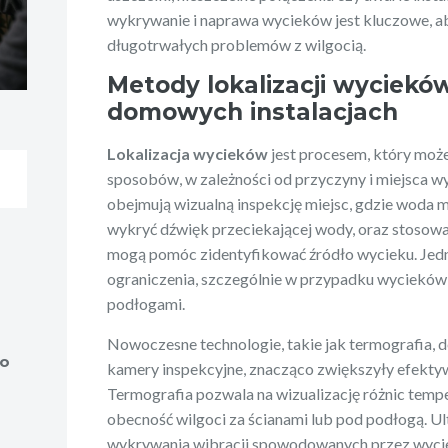
wykrywanie i naprawa wycieków jest kluczowe, ab
długotrwałych problemów z wilgocią.
Metody lokalizacji wyciek
domowych instalacjach
Lokalizacja wycieków
jest procesem, który może
sposobów, w zależności od przyczyny i miejsca w
obejmują wizualną inspekcję miejsc, gdzie woda m
wykryć dźwięk przeciekającej wody, oraz stosow
mogą pomóc zidentyfikować źródło wycieku. Jedn
ograniczenia, szczególnie w przypadku wycieków 
podłogami.
Nowoczesne technologie, takie jak termografia, 
do
kamery inspekcyjne, znacząco zwiększyły efekt
Termografia pozwala na wizualizację różnic temp
obecność wilgoci za ścianami lub pod podłogą. U
wykrywania wibracji spowodowanych przez wyciek