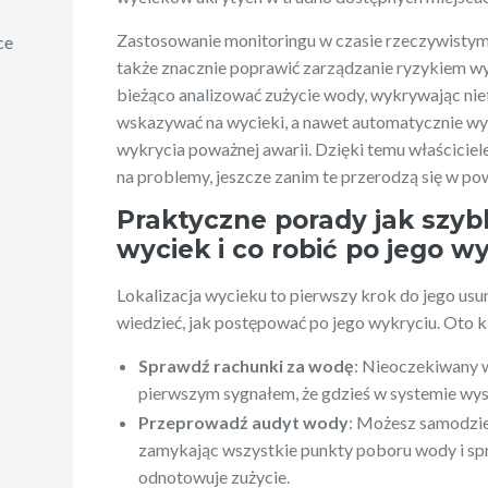
Zastosowanie monitoringu w czasie rzeczywistym 
ce
także znacznie poprawić zarządzanie ryzykiem w
bieżąco analizować zużycie wody, wykrywając ni
wskazywać na wycieki, a nawet automatycznie w
wykrycia poważnej awarii. Dzięki temu właścic
na problemy, jeszcze zanim te przerodzą się w po
Praktyczne porady jak szyb
wyciek i co robić po jego w
Lokalizacja wycieku to pierwszy krok do jego usun
wiedzieć, jak postępować po jego wykryciu. Oto k
Sprawdź rachunki za wodę
: Nieoczekiwany 
pierwszym sygnałem, że gdzieś w systemie wys
Przeprowadź audyt wody
: Możesz samodzie
zamykając wszystkie punkty poboru wody i spr
odnotowuje zużycie.