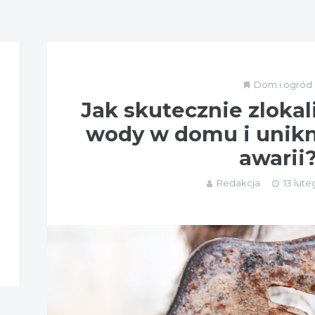
Dom i ogród
Jak skutecznie zloka
wody w domu i unik
awarii
Redakcja
13 lute