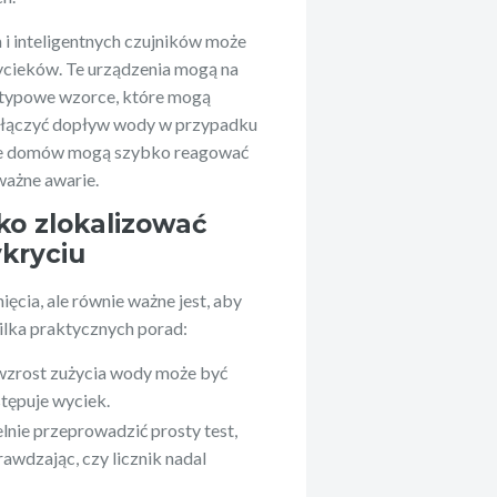
i inteligentnych czujników może
ycieków. Te urządzenia mogą na
etypowe wzorce, które mogą
yłączyć dopływ wody w przypadku
iele domów mogą szybko reagować
ważne awarie.
ko zlokalizować
ykryciu
ięcia, ale równie ważne jest, aby
ilka praktycznych porad:
wzrost zużycia wody może być
tępuje wyciek.
lnie przeprowadzić prosty test,
awdzając, czy licznik nadal