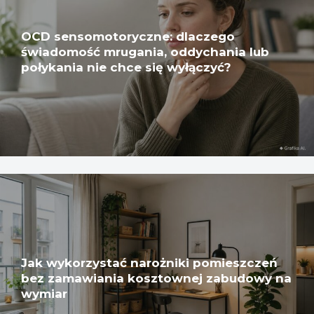
OCD sensomotoryczne: dlaczego
świadomość mrugania, oddychania lub
połykania nie chce się wyłączyć?
Jak wykorzystać narożniki pomieszczeń
bez zamawiania kosztownej zabudowy na
wymiar