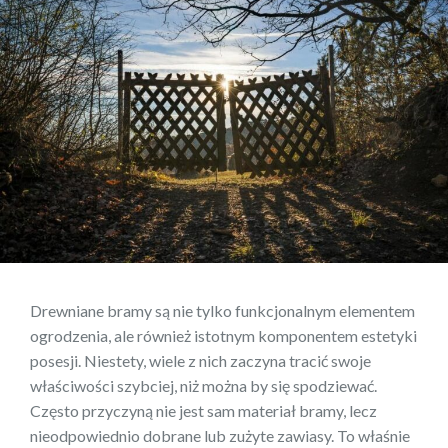
Drewniane bramy są nie tylko funkcjonalnym elementem
ogrodzenia, ale również istotnym komponentem estetyki
posesji. Niestety, wiele z nich zaczyna tracić swoje
właściwości szybciej, niż można by się spodziewać.
Często przyczyną nie jest sam materiał bramy, lecz
nieodpowiednio dobrane lub zużyte zawiasy.
To właśnie