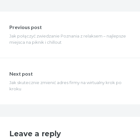
Nawigacja
wpisu
Previous post
Jak połączyć zwiedzanie Poznania z relaksem – najlepsze
miejsca na piknik i chillout
Next post
Jak skutecznie zmienić adres firmy na wirtualny krok po
kroku
Leave a reply