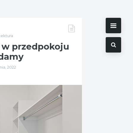
tektura
 w przedpokoju
adamy
nia, 2022