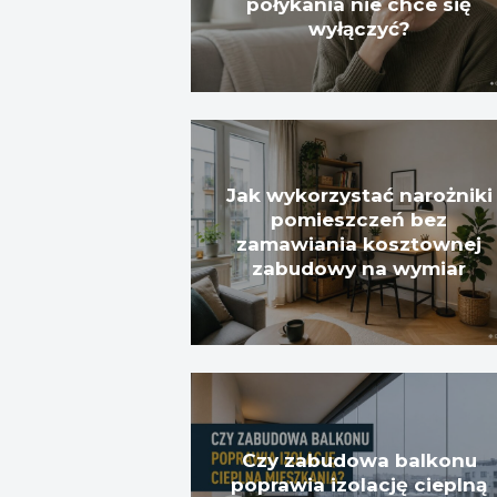
połykania nie chce się
wyłączyć?
Jak wykorzystać narożniki
pomieszczeń bez
zamawiania kosztownej
zabudowy na wymiar
Czy zabudowa balkonu
poprawia izolację cieplną