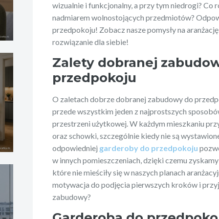
wizualnie i funkcjonalny, a przy tym niedrogi? Co
nadmiarem wolnostojących przedmiotów? Odpowi
przedpokoju! Zobacz nasze pomysły na aranżację 
rozwiązanie dla siebie!
Zalety dobranej zabudo
przedpokoju
O zaletach dobrze dobranej zabudowy do przedpo
przede wszystkim jeden z najprostszych sposob
przestrzeni użytkowej. W każdym mieszkaniu przy
oraz schowki, szczególnie kiedy nie są wystawio
odpowiedniej
garderoby do przedpokoju
pozwo
w innych pomieszczeniach, dzięki czemu zyskamy
które nie mieściły się w naszych planach aranżacyj
motywacja do podjęcia pierwszych kroków i przyjr
zabudowy?
Garderoba do przedpokoj