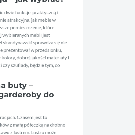
 dwie funkcje: praktyczną i
nie atrakcyjna, jak meble w
rwsze pomieszczenie, które
j wybieranych mebli jest
tyl skandynawski sprawdza się nie
brze prezentował w przedsionku,
kolory, dobrej jakości materiały i
i czy szuflady, będzie tym, co
na buty –
 garderoby do
acjach. Czasem jest to
aków z małą półeczką na drobne
awu z lustrem. Lustro może