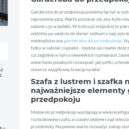
Garderoba do przedpokoju powinna łączyć w sobie
reprezentacyjną. Warto postarać się, aby była rów
salonie czy w jadalni. W końcu przedpokój to pie
widzimy po wejściu do domu! Jednym z najczęście
minimalistyczna
garderoba do przedpokoju
. S
tylko w salonie i sypialni – będzie się równie do
szczególnie w tym o niewielkich rozmiarach. Jasne 
wiele funkcjonalnych rozwiązań, jak półki, schowk
stworzy wyjątkową kreację na lata!
oć
ć
Szafa z lustrem i szafka 
najważniejsze elementy
przedpokoju
Meble do przedpokoju występują w wielu konfigur
rozbudowana szafa, a czasem jedynie rząd wiesz
przedmioty. Na pewno warto rozważyć zakup zest
ą –