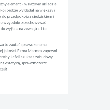
eżny element – w każdym układzie
okój będzie wyglądał na większy i
 do przedpokoju z siedziskiem i
ylko wygodnie przechowywać
o wyjścia na zewnątrz. I to
 warto zaufać sprawdzonemu
zej jakości. Firma Marmex zapewni
deroby. Jeżeli szukasz zabudowy
kną estetyką, sprawdź ofertę
dziś!