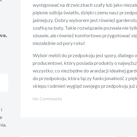
d
występować na drzwiczkach szafy lub jako niezal
pięknie odbija światło, dzięki czemu nasz przedp
jaśniejszy. Dobry wyborem jest również garderoba
szafką na buty. Takie rozwiązanie pozwala nie t
wa,
obuwie, ale również komfortowo przygotować się d
niezależnie od pory roku!
Wybór mebli do przedpokoju jest spory, dlatego
producentowi, który posiada produkty o najwyżs
wszystko, co niezbędne do aranżacji idealnej gar
do przedpokoju, która łączy funkcjonalność z pię
sklepu i odmień wygląd swojego przedpokoju już 
No Comments
i
e
ia.