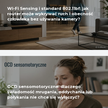
Wi-Fi Sensing i standard 802.11bf: jak
router może wykrywać ruch i obecność
człowieka bez używania kamery?
OCD sensomotoryczne: dlaczego
świadomość mrugania, oddychania lub
połykania nie chce się wyłączyć?