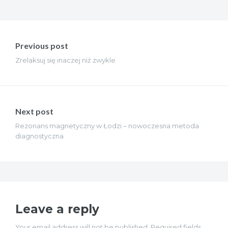
Nawigacja
wpisu
Previous post
Zrelaksuj się inaczej niż zwykle
Next post
Rezonans magnetyczny w Łodzi – nowoczesna metoda
diagnostyczna
Leave a reply
Your email address will not be published. Required fields