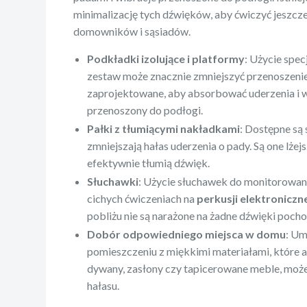
minimalizację tych dźwięków, aby ćwiczyć jeszcze 
domowników i sąsiadów.
Podkładki izolujące i platformy
: Użycie spe
zestaw może znacznie zmniejszyć przenoszenie 
zaprojektowane, aby absorbować uderzenia i w
przenoszony do podłogi.
Pałki z tłumiącymi nakładkami
: Dostępne są 
zmniejszają hałas uderzenia o pady. Są one lże
efektywnie tłumią dźwięk.
Słuchawki
: Użycie słuchawek do monitorowani
cichych ćwiczeniach na
perkusji elektroniczn
pobliżu nie są narażone na żadne dźwięki poch
Dobór odpowiedniego miejsca w domu
: Um
pomieszczeniu z miękkimi materiałami, które a
dywany, zasłony czy tapicerowane meble, moż
hałasu.