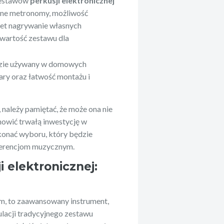
zestawów
perkusji elektronicznej
ane metronomy, możliwość
wet nagrywanie własnych
wartość zestawu dla
dzie używany w domowych
ry oraz łatwość montażu i
 należy pamiętać, że może ona nie
anowić trwałą inwestycję w
konać wyboru, który będzie
eferencjom muzycznym.
 elektronicznej:
um, to zaawansowany instrument,
ulacji tradycyjnego zestawu