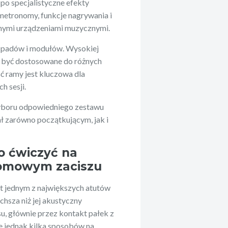
po specjalistyczne efekty
metronomy, funkcje nagrywania i
nnymi urządzeniami muzycznymi.
a padów i modułów. Wysokiej
gą być dostosowane do różnych
ć ramy jest kluczowa dla
h sesji.
wyboru odpowiedniego zestawu
ł zarówno początkującym, jak i
ho ćwiczyć na
 domowym zaciszu
t jednym z największych atutów
chsza niż jej akustyczny
u, głównie przez kontakt pałek z
je jednak kilka sposobów na