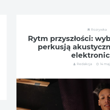
Rozrywka
Rytm przyszłości: wy
perkusją akustyczn
elektroni
Redakcja
14 maj