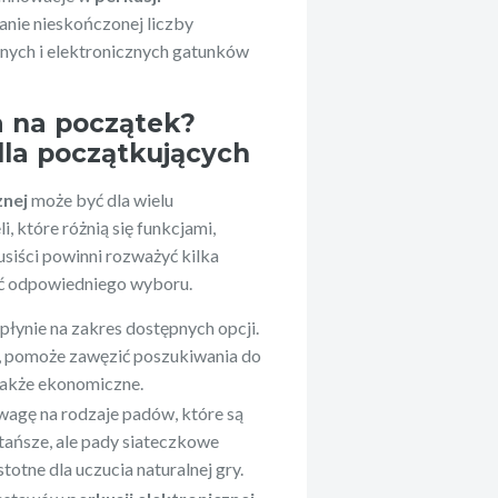
nie nieskończonej liczby
nych i elektronicznych gatunków
a na początek?
la początkujących
znej
może być dla wielu
 które różnią się funkcjami,
siści powinni rozważyć kilka
ć odpowiedniego wyboru.
płynie na zakres dostępnych opcji.
ć, pomoże zawęzić poszukiwania do
 także ekonomiczne.
wagę na rodzaje padów, które są
ańsze, ale pady siateczkowe
stotne dla uczucia naturalnej gry.