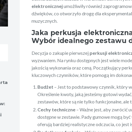
elektronicznej
umożliwiły również zaprogramowa
dźwięków, co otworzyło drogę dla eksperymental
muzycznych.
Jaka perkusja elektroniczn
Wybór idealnego zestawu d
Decyzja o zakupie pierwszej
perkusji elektronic
wyzwaniem. Na rynku dostępnych jest wiele modeli,
jakością wykonania oraz ceną. Początkujący perku
kluczowych czynników, które pomogą im dokona
arta
Budżet
– Jest to podstawowy czynnik, który w
Określenie kwoty, jaką jesteśmy gotowi wyda
zestawów, które są nie tylko funkcjonalne, ale
ów:
Cechy techniczne
– Ważne jest, aby zwrócić u
i
dostępne w zestawie. Pady gumowe mogą być t
oferują bardziej realistyczne odczucia, co jest i