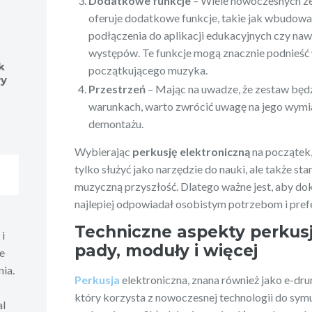
Dodatkowe funkcje
– Wiele nowoczesnych 
oferuje dodatkowe funkcje, takie jak wbudow
podłączenia do aplikacji edukacyjnych czy na
występów. Te funkcje mogą znacznie podnieść 
k
początkującego muzyka.
ły
Przestrzeń
– Mając na uwadze, że zestaw bę
warunkach, warto zwrócić uwagę na jego wymia
demontażu.
Wybierając
perkusję elektroniczną
na początek,
tylko służyć jako narzędzie do nauki, ale także st
muzyczną przyszłość. Dlatego ważne jest, aby do
najlepiej odpowiadał osobistym potrzebom i pr
Techniczne aspekty perkusji
i
pady, moduły i więcej
e
ia.
Perkusja
elektroniczna, znana również jako e-dr
który korzysta z nowoczesnej technologii do sym
al