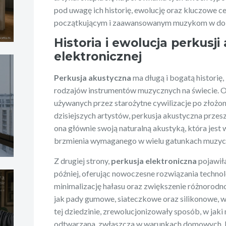
pod uwagę ich historię, ewolucję oraz kluczowe 
początkującym i zaawansowanym muzykom w do
Historia i ewolucja perkusji
elektronicznej
Perkusja akustyczna
ma długą i bogatą historię
rodzajów instrumentów muzycznych na świecie.
używanych przez starożytne cywilizacje po złoż
dzisiejszych artystów, perkusja akustyczna przesz
ona głównie swoją naturalną akustyką, która jest
brzmienia wymaganego w wielu gatunkach muzyczn
Z drugiej strony,
perkusja elektroniczna
pojawił
później, oferując nowoczesne rozwiązania technol
minimalizację hałasu oraz zwiększenie różnorodn
jak pady gumowe, siateczkowe oraz silikonowe,
tej dziedzinie, zrewolucjonizowały sposób, w jak
odtwarzana, zwłaszcza w warunkach domowych.