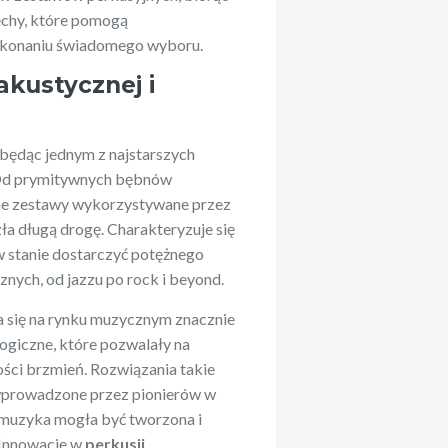
cechy, które pomogą
konaniu świadomego wyboru.
 akustycznej i
, będąc jednym z najstarszych
 Od prymitywnych bębnów
one zestawy wykorzystywane przez
ła długą drogę. Charakteryzuje się
 w stanie dostarczyć potężnego
ych, od jazzu po rock i beyond.
a się na rynku muzycznym znacznie
ogiczne, które pozwalały na
ości brzmień. Rozwiązania takie
 wprowadzone przez pionierów w
i muzyka mogła być tworzona i
 Innowacje w
perkusji