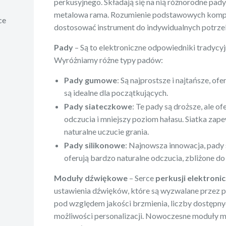
perkusyjnego. Składają się na nią różnorodne pad
metalowa rama. Rozumienie podstawowych komp
ce
dostosować instrument do indywidualnych potrze
Pady
– Są to elektroniczne odpowiedniki tradycyj
Wyróżniamy różne typy padów:
Pady gumowe
: Są najprostsze i najtańsze, o
są idealne dla początkujących.
Pady siateczkowe
: Te pady są droższe, ale of
odczucia i mniejszy poziom hałasu. Siatka zape
naturalne uczucie grania.
Pady silikonowe
: Najnowsza innowacja, pady 
oferują bardzo naturalne odczucia, zbliżone d
Moduły dźwiękowe
– Serce
perkusji elektronic
ustawienia dźwięków, które są wyzwalane przez p
pod względem jakości brzmienia, liczby dostępn
możliwości personalizacji. Nowoczesne moduły m