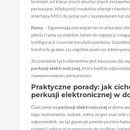
brzmień, od klasycznych akustycznych zestawów 
perkusyjne. Większość modułów oferuje również 
interfejsy MIDI do połączeń z komputerem lub i
Ramy
– Zapewniają one wsparcie strukturalne dl
jakości ramy są stabilne, łatwe do regulacji i mo
konfiguracji i rozmiarów użytkowników. Stabilnoś
komfortu grania, szczególnie podczas intensywnyc
Zrozumienie tych elementów jest kluczowe dla 
perkusji elektronicznej
, który będzie odpowiada
zaawansowanym perkusistom.
Praktyczne porady: jak cic
perkusji elektronicznej w
Ćwiczenie na
perkusji elektronicznej
w domu jes
tego instrumentu. Jednak, mimo że jest znacznie ci
odpowiednik, wciąż generuje pewien poziom hałas
padami i wibracje przenoszone do podłogi. Istnie