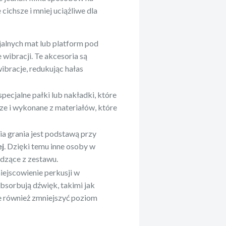
cichsze i mniej uciążliwe dla
cjalnych mat lub platform pod
wibracji. Te akcesoria są
ibracje, redukując hałas
specjalne pałki lub nakładki, które
jsze i wykonane z materiałów, które
a grania jest podstawą przy
ej
. Dzięki temu inne osoby w
odzące z zestawu.
iejscowienie perkusji w
bsorbują dźwięk, takimi jak
e również zmniejszyć poziom