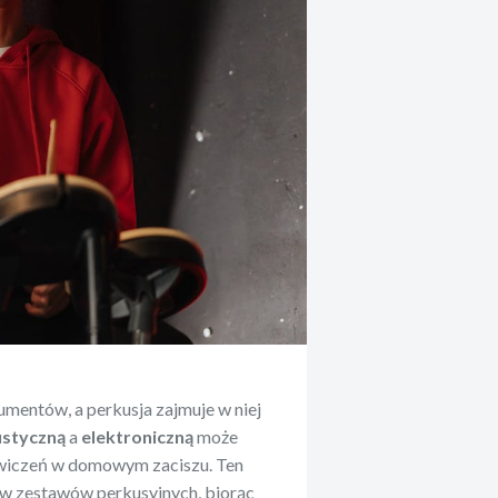
mentów, a perkusja zajmuje w niej
ustyczną
a
elektroniczną
może
 ćwiczeń w domowym zaciszu. Ten
ów zestawów perkusyjnych, biorąc