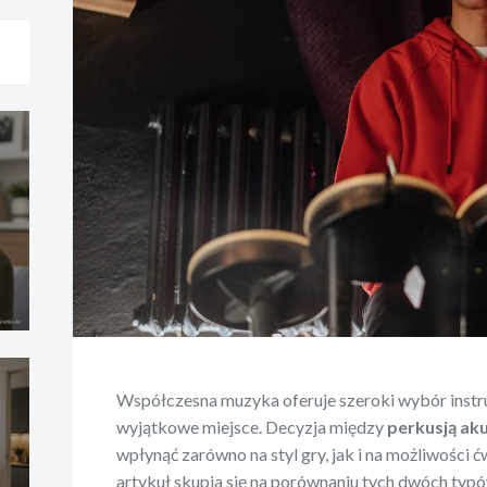
Współczesna muzyka oferuje szeroki wybór instru
wyjątkowe miejsce. Decyzja między
perkusją ak
wpłynąć zarówno na styl gry, jak i na możliwości
artykuł skupia się na porównaniu tych dwóch typ