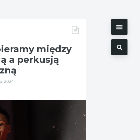
bieramy między
ą a perkusją
czną
a, 2024