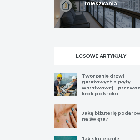
mieszkania
LOSOWE ARTYKUŁY
Tworzenie drzwi
garażowych z płyty
warstwowej – przewod
krok po kroku
Jaką biżuterię podaro
na święta?
Jak skutecznie