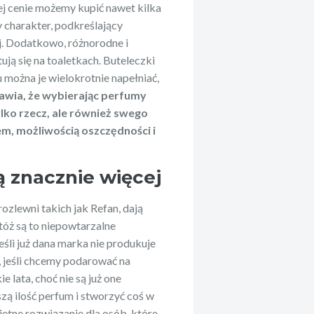
ej cenie możemy kupić nawet kilka
y charakter, podkreślający
. Dodatkowo, różnorodne i
ją się na toaletkach. Buteleczki
 można je wielokrotnie napełniać,
awia, że wybierając perfumy
ylko rzecz, ale również swego
m, możliwością oszczędności i
 znacznie więcej
zlewni takich jak Refan, dają
tóż są to niepowtarzalne
śli już dana marka nie produkuje
, jeśli chcemy podarować na
lata, choć nie są już one
zą ilość perfum i stworzyć coś w
etne rozwiązanie dla osób, które