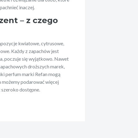
pachnieć inaczej.
ent – z czego
ozycje kwiatowe, cytrusowe,
cowe. Każdy z zapachów jest
yma, poczuje się wyjątkowo. Nawet
 zapachowych droższych marek,
nniki perfum marki Refan mogą
im możemy podarować więcej
uż szeroko dostępne.