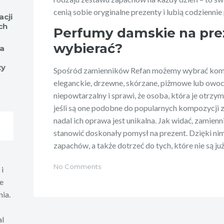
cenią sobie oryginalne prezenty i lubią codziennie 
acji
ch
Perfumy damskie na prez
wybierać?
ia
ży
Spośród zamienników Refan możemy wybrać komp
eleganckie, drzewne, skórzane, piżmowe lub owo
niepowtarzalny i sprawi, że osoba, która je otrz
jeśli są one podobne do popularnych kompozycji
nadal ich oprawa jest unikalna. Jak widać, zamie
stanowić doskonały pomysł na prezent. Dzięki n
zapachów, a także dotrzeć do tych, które nie są j
No Comments
i
e
ia.
al