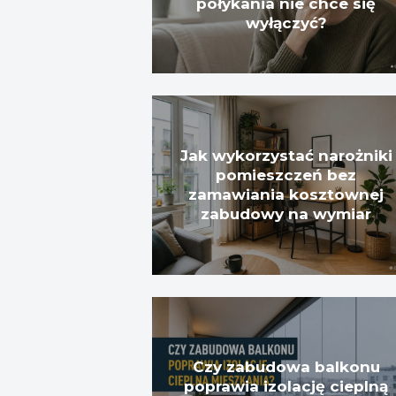
połykania nie chce się
wyłączyć?
Jak wykorzystać narożniki
pomieszczeń bez
zamawiania kosztownej
zabudowy na wymiar
Czy zabudowa balkonu
poprawia izolację cieplną