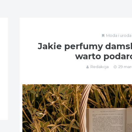
Moda i uroda
Jakie perfumy damsk
warto poda
Redakcja
29 mar