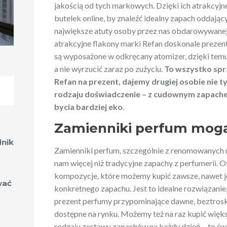
jakością od tych markowych. Dzięki ich atrakcyjn
butelek online, by znaleźć idealny zapach oddając
największe atuty osoby przez nas obdarowywanej
atrakcyjne flakony marki Refan doskonale prezentu
są wyposażone w odkręcany atomizer, dzięki temu
a nie wyrzucić zaraz po zużyciu.
To wszystko spr
Refan na prezent, dajemy drugiej osobie nie t
rodzaju doświadczenie – z cudownym zapache
bycia bardziej eko
.
Zamienniki perfum mogą
nik
Zamienniki perfum, szczególnie z renomowanych ro
nam więcej niż tradycyjne zapachy z perfumerii. O
kompozycje, które możemy kupić zawsze, nawet je
wać
konkretnego zapachu. Jest to idealne rozwiązanie
prezent perfumy przypominające dawne, beztroskie 
dostępne na rynku. Możemy też na raz kupić więks
rodzaju zestawu zapachów na każdy dzień – to świ