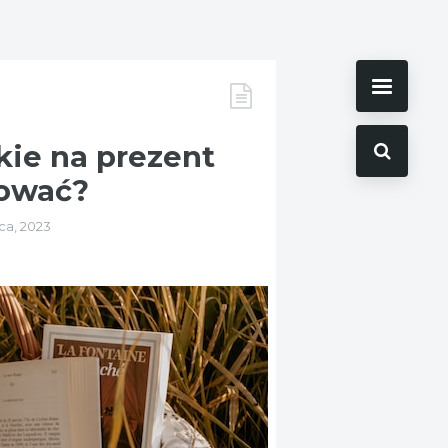
ie na prezent
rować?
ca, 2023