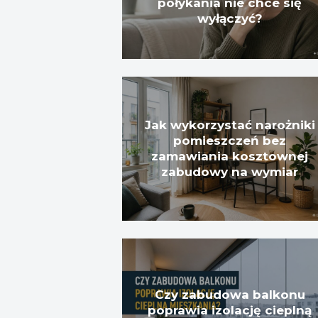
połykania nie chce się
wyłączyć?
Jak wykorzystać narożniki
pomieszczeń bez
zamawiania kosztownej
zabudowy na wymiar
Czy zabudowa balkonu
poprawia izolację cieplną