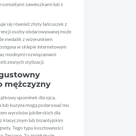
 rozmaitymi zawieszkami lub z
e się również złoty łańcuszek z
erencji osoby obdarowywanej może
akże medalik z wizerunkiem
 dostępna w sklepie internetowym
raz modnymi rozwiązaniami
łczesnych stylizacji.
 gustowny
go mężczyzny
jątkowy upominek dla ojca,
ujka lub kuzyna mogą podarować mu
ntem wyrobów jubilerskich dla
 z klasycznym lub bizantyjskim
ygnety. Tego typu kosztowności
 Zeccoro. Tu znajduje się