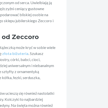
czonym od serca. Uwielbiają ją
ężczyźni ceniący gustowne
ę podarować bliskiej osobie na
o sklepu jubilerskiego Zeccoro i
t od Zeccoro
tążeczką może kryć w sobie wiele
ię
złota biżuteria
. Szukasz
try, córki, babci, cioci,
dziej uniwersalnym i niebanalnym
e sztyfty z ornamentyką
e kółka, łezki, serduszka,
ków ucieszą się również nastolatki
y. Kolczyki to najbardziej
e jedyny. Na święta można również