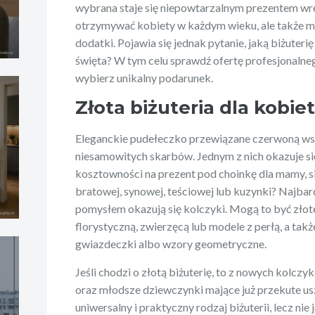
wybrana staje się niepowtarzalnym prezentem wrę
otrzymywać kobiety w każdym wieku, ale także m
dodatki. Pojawia się jednak pytanie, jaką biżuteri
święta? W tym celu sprawdź ofertę profesjonalneg
wybierz unikalny podarunek.
Złota biżuteria dla kobie
Eleganckie pudełeczko przewiązane czerwoną ws
niesamowitych skarbów. Jednym z nich okazuje s
kosztowności na prezent pod choinkę dla mamy, sios
bratowej, synowej, teściowej lub kuzynki? Najbar
pomysłem okazują się kolczyki. Mogą to być złot
florystyczną, zwierzęcą lub modele z perłą, a takż
gwiazdeczki albo wzory geometryczne.
Jeśli chodzi o złotą biżuterię, to z nowych kolczy
oraz młodsze dziewczynki mające już przekute usz
uniwersalny i praktyczny rodzaj biżuterii, lecz ni