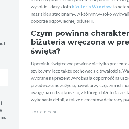
wysokiej klasy złota
biżuteria Wrocław
to natom
nasz sklep stacjonarny, w którym wysoko wykwal
doborze odpowiedniej biżuterii.
Czym powinna charakter
biżuteria wręczona w pr
e i
święta?
Upominki świąteczne powinny nie tylko prezentow
szykowny, lecz także cechować się trwałością. Wa
wybrane na prezent wyróżniała odporność na uszk
przedwczesne zużycie, nawet przy częstym ich no
uwagę na rodzaj kruszcu, z którego biżuteria zo
wykonania detali, a także elementów dekoracyjny
i
e
No Comments
ia.