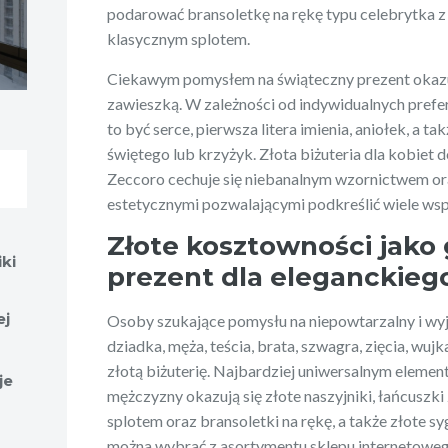
podarować bransoletkę na rękę typu celebrytka z
klasycznym splotem.
Ciekawym pomysłem na świąteczny prezent okazuj
zawieszką. W zależności od indywidualnych pref
to być serce, pierwsza litera imienia, aniołek, a t
świętego lub krzyżyk. Złota biżuteria dla kobiet
Zeccoro cechuje się niebanalnym wzornictwem o
estetycznymi pozwalającymi podkreślić wiele wspó
Złote kosztowności jako
iki
prezent dla eleganckie
ej
Osoby szukające pomysłu na niepowtarzalny i wy
dziadka, męża, teścia, brata, szwagra, zięcia, w
złotą biżuterię. Najbardziej uniwersalnym eleme
je
mężczyzny okazują się złote naszyjniki, łańcuszki
splotem oraz bransoletki na rękę, a także złote s
można wybrać z asortymentu sklepu internetowego