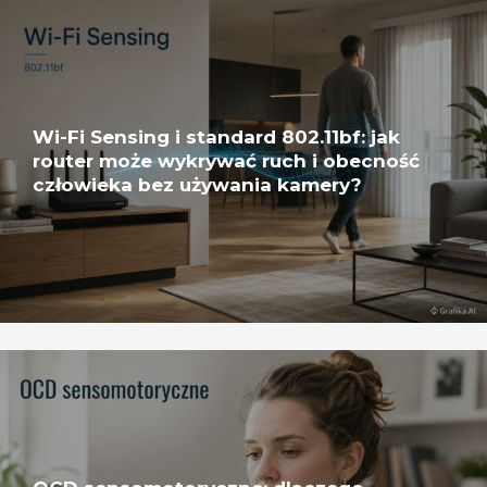
Wi-Fi Sensing i standard 802.11bf: jak
router może wykrywać ruch i obecność
człowieka bez używania kamery?