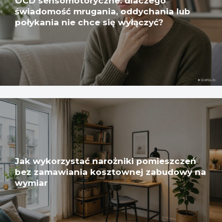
OCD sensomotoryczne: dlaczego
świadomość mrugania, oddychania lub
połykania nie chce się wyłączyć?
Jak wykorzystać narożniki pomieszczeń
bez zamawiania kosztownej zabudowy na
wymiar