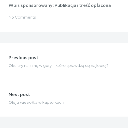
Wpis sponsorowany: Publikacja i treść opłacona
No Comments
Nawigacja
wpisu
Previous post
Okulary na zimę w góry – które sprawdzą się najlepiej?
Next post
Olej z wiesiołka w kapsułkach