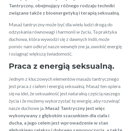
Tantryczny, obejmujący różnego rodzaju techniki
związane także z bioenergetyką i terapią seksualną
.
Masaż tantryczny może być dla wielu ludzi drogą do
odzyskania równowagi i harmonii w życiu. Ta praktyka
duchowa, która wywodzi się z dawnych Indii, może
pomóc nam odkryć nasze wewnętrzne ja, uwolnić energię
i osiągnąć większą świadomość.
Praca z energią seksualną.
Jednym z kluczowych elementów masażu tantrycznego
jest praca z ciałem i energią seksualną. Masaż ten opiera
się na idei, że seksualność jest naturalną częścią naszego
życia i że możemy wykorzystać tę energię, aby rozwinąć
nasze duchowe ja.
Masaż Tantryczny jest więc
wykonywany z głębokim szacunkiem dla ciała i
ducha, a jego celem jest wprowadzenie w stan
głębokiego relaksu i dobrego samopoczucia, a także