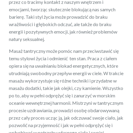
przez co tracimy kontakt z naszym wnętrzem i
emocjami, tworząc skutecznie blokującą nas samych
barierę. Taki styl życia może prowadzić do braku
wrażliwości i głębokich odczuć, ale także do braku
energii i pozytywnych emocji, jak również problemów
natury seksualnej.
Masaż tantryczny może pomóc nam przeciwstawić się
temu stylowi życia i odmienić ten stan. Praca z ciałem
opiera się na uwalnianiu blokad energetycznych, które
utrudniają swobodny przepływ energii w ciele. W trakcie
masażu wykorzystuje się różne techniki i przydatne w
masażu dodatki, takie jak olejki, czy kamienie. Wszystko
po to, aby w pełni odprężyć się i zanurzyć w morskim
oceanie wewnętrznej harmonii. Mistrzyni w tantrycznym
procesie uzdrawiania, prowadzi osobę obdarowywaną
przez cały proces ucząc ją, jak odczuwać swoje ciało, jak
pozwolić na przyjemność i jak w pełni odprężyć się i
wsłuchiwać w potrzeby własnego ciała i swojej