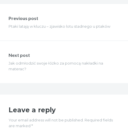
Nawigacja
wpisu
Previous post
Ptaki latają w kluczu – zjawisko lotu stadnego u ptaków
Next post
Jak odmłodzić swoje łóżko za pomocą nakładki na
materac?
Leave a reply
Your email address will not be published. Required fields
are marked *