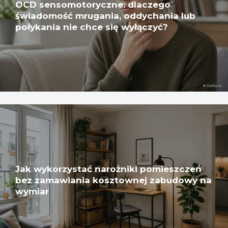
OCD sensomotoryczne: dlaczego
świadomość mrugania, oddychania lub
połykania nie chce się wyłączyć?
Jak wykorzystać narożniki pomieszczeń
bez zamawiania kosztownej zabudowy na
wymiar