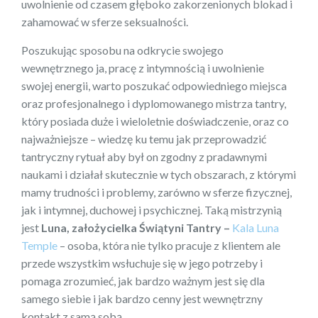
uwolnienie od czasem głęboko zakorzenionych blokad i
zahamować w sferze seksualności.
Poszukując sposobu na odkrycie swojego
wewnętrznego ja, pracę z intymnością i uwolnienie
swojej energii, warto poszukać odpowiedniego miejsca
oraz profesjonalnego i dyplomowanego mistrza tantry,
który posiada duże i wieloletnie doświadczenie, oraz co
najważniejsze – wiedzę ku temu jak przeprowadzić
tantryczny rytuał aby był on zgodny z pradawnymi
naukami i działał skutecznie w tych obszarach, z którymi
mamy trudności i problemy, zarówno w sferze fizycznej,
jak i intymnej, duchowej i psychicznej. Taką mistrzynią
jest
Luna, założycielka Świątyni Tantry –
Kala Luna
Temple
– osoba, która nie tylko pracuje z klientem ale
przede wszystkim wsłuchuje się w jego potrzeby i
pomaga zrozumieć, jak bardzo ważnym jest się dla
samego siebie i jak bardzo cenny jest wewnętrzny
kontakt z samą sobą.