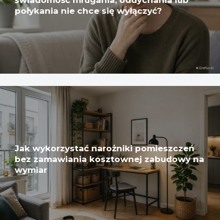
świadomość mrugania, oddychania lub
połykania nie chce się wyłączyć?
Jak wykorzystać narożniki pomieszczeń
bez zamawiania kosztownej zabudowy na
wymiar