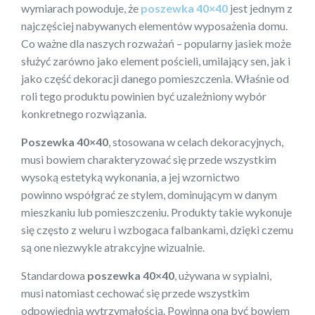
wymiarach powoduje, że
poszewka 40×40
jest jednym z
najczęściej nabywanych elementów wyposażenia domu.
Co ważne dla naszych rozważań – popularny jasiek może
służyć zarówno jako element pościeli, umilający sen, jak i
jako część dekoracji danego pomieszczenia. Właśnie od
roli tego produktu powinien być uzależniony wybór
konkretnego rozwiązania.
Poszewka 40×40
, stosowana w celach dekoracyjnych,
musi bowiem charakteryzować się przede wszystkim
wysoką estetyką wykonania, a jej wzornictwo
powinno współgrać ze stylem, dominującym w danym
mieszkaniu lub pomieszczeniu. Produkty takie wykonuje
się często z weluru i wzbogaca falbankami, dzięki czemu
są one niezwykle atrakcyjne wizualnie.
Standardowa
poszewka 40×40
, używana w sypialni,
musi natomiast cechować się przede wszystkim
odpowiednią wytrzymałością. Powinna ona być bowiem