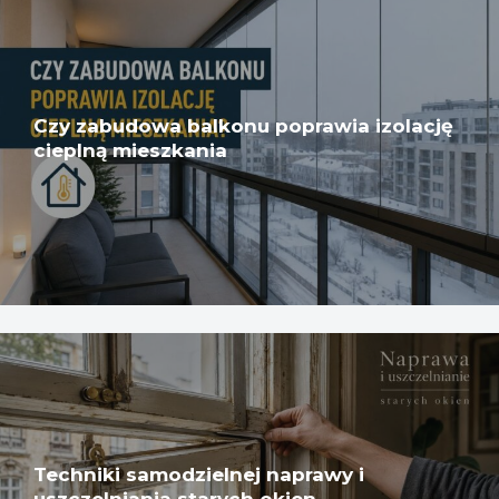
Czy zabudowa balkonu poprawia izolację
cieplną mieszkania
Techniki samodzielnej naprawy i
uszczelniania starych okien