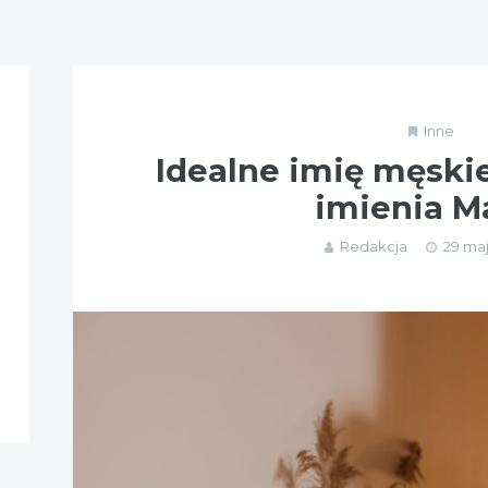
Inne
Idealne imię męski
imienia M
Redakcja
29 maj