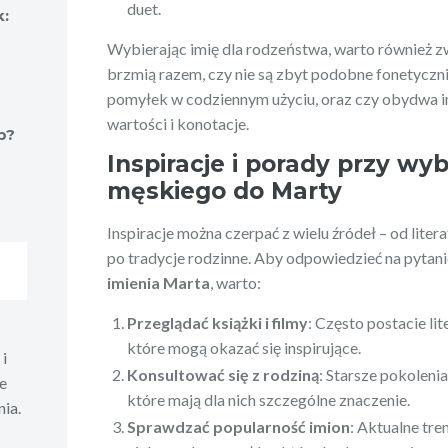
duet.
k:
Wybierając imię dla rodzeństwa, warto również zw
brzmią razem, czy nie są zbyt podobne fonetyczn
pomyłek w codziennym użyciu, oraz czy obydwa i
wartości i konotacje.
b?
Inspiracje i porady przy wy
męskiego do Marty
Inspiracje można czerpać z wielu źródeł – od liter
po tradycje rodzinne. Aby odpowiedzieć na pytan
imienia Marta
, warto:
Przeglądać książki i filmy
: Często postacie li
które mogą okazać się inspirujące.
i
Konsultować się z rodziną
: Starsze pokolen
e
które mają dla nich szczególne znaczenie.
ia.
Sprawdzać popularność imion
: Aktualne tr