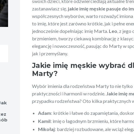
swoich dzieci, które odzwierciedlają aktualne tren
zastanawiasz się,
jakie imię męskie pasuje do i
współczesnych wyborów, warto rozważyć imiona tak
to imię, które jest zarówno krótkie, jak i pełne ener
jednocześnie dopełniając imię Marta.
Leo
, z jeg
brzmieniem, tworzy ciekawą kombinację z klasy
elegancję i nowoczesność, pasując do Marty w sp
jak i przemyślany.
Jakie imię męskie wybrać d
Marty?
Wybór imienia dla rodzeństwa Marty to nie tylko k
praktyczności i harmonii w rodzinie.
Jakie imię m
przypadku rodzeństwa? Oto kilka praktycznych
Jak
Adam
: krótkie i łatwe do zapamiętania, dosko
zez
sób
Kamil
: imię o łagodnym brzmieniu, które harmo
Mikołaj
: bardziej rozbudowane, ale wciąż ele