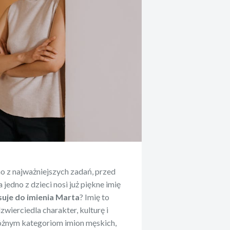
o z najważniejszych zadań, przed
a jedno z dzieci nosi już piękne imię
suje do imienia Marta
? Imię to
dzwierciedla charakter, kulturę i
 różnym kategoriom imion męskich,