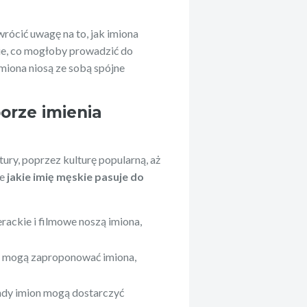
rócić uwagę na to, jak imiona
ie, co mogłoby prowadzić do
miona niosą ze sobą spójne
borze imienia
atury, poprzez kulturę popularną, aż
ie
jakie imię męskie pasuje do
terackie i filmowe noszą imiona,
ia mogą zaproponować imiona,
endy imion mogą dostarczyć