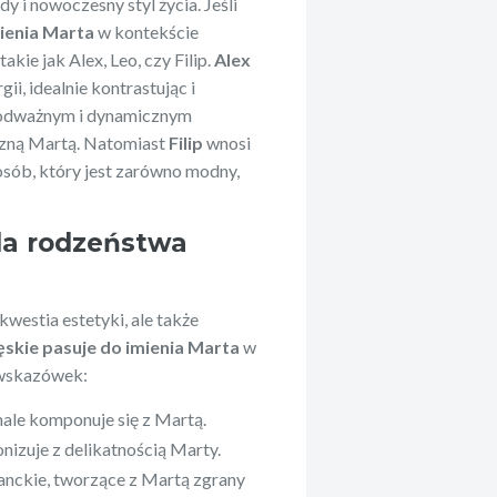
dy i nowoczesny styl życia. Jeśli
mienia Marta
w kontekście
ie jak Alex, Leo, czy Filip.
Alex
gii, idealnie kontrastując i
o odważnym i dynamicznym
czną Martą. Natomiast
Filip
wnosi
osób, który jest zarówno modny,
la rodzeństwa
westia estetyki, ale także
ęskie pasuje do imienia Marta
w
 wskazówek:
nale komponuje się z Martą.
nizuje z delikatnością Marty.
ganckie, tworzące z Martą zgrany