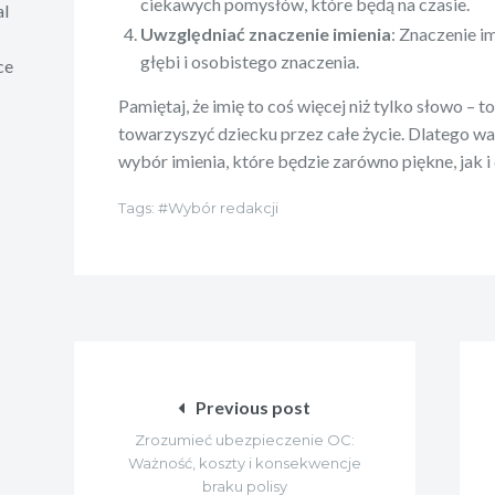
ciekawych pomysłów, które będą na czasie.
al
Uwzględniać znaczenie imienia
: Znaczenie 
głębi i osobistego znaczenia.
ce
Pamiętaj, że imię to coś więcej niż tylko słowo – 
towarzyszyć dziecku przez całe życie. Dlatego wa
wybór imienia, które będzie zarówno piękne, jak i
Tags:
Wybór redakcji
Nawigacja
wpisu
Previous post
Zrozumieć ubezpieczenie OC:
Ważność, koszty i konsekwencje
braku polisy