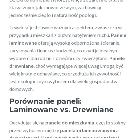
klasycznym, jak i nowoczesnym, zachowując
jednocześnie ciepło i naturalność podłogi.
Trwałość jest równie ważnym aspektem, zwłaszcza w
przypadku mieszkań z dużym natężeniem ruchu.
Panele
laminowane
oferują wysoką odporność na ścieranie,
zarysowania i inne uszkodzenia, co czyni je idealnym
wyborem dla rodzin z dziećmi czy zwierzętami.
Panele
drewniane
, choć wymagające więcej uwagi, mogą być
wielokrotnie odnawiane, co przedłuża ich żywotność i
jest ekologicznym wyborem dla wielu gospodarstw
domowych.
Porównanie paneli:
Laminowane vs. Drewniane
Decydując się na
panele do mieszkania
, często stoimy
przed wyborem między
panelami laminowanymi
a
drewnianymi
. Każdy z tych typów ma swoje zalety i