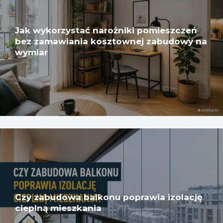
Jak wykorzystać narożniki pomieszczeń
bez zamawiania kosztownej zabudowy na
wymiar
Czy zabudowa balkonu poprawia izolację
cieplną mieszkania