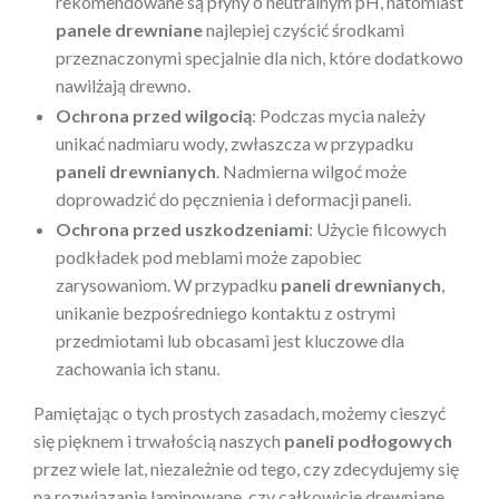
rekomendowane są płyny o neutralnym pH, natomiast
panele drewniane
najlepiej czyścić środkami
przeznaczonymi specjalnie dla nich, które dodatkowo
nawilżają drewno.
Ochrona przed wilgocią
: Podczas mycia należy
unikać nadmiaru wody, zwłaszcza w przypadku
paneli drewnianych
. Nadmierna wilgoć może
doprowadzić do pęcznienia i deformacji paneli.
Ochrona przed uszkodzeniami
: Użycie filcowych
podkładek pod meblami może zapobiec
zarysowaniom. W przypadku
paneli drewnianych
,
unikanie bezpośredniego kontaktu z ostrymi
przedmiotami lub obcasami jest kluczowe dla
zachowania ich stanu.
Pamiętając o tych prostych zasadach, możemy cieszyć
się pięknem i trwałością naszych
paneli podłogowych
przez wiele lat, niezależnie od tego, czy zdecydujemy się
na rozwiązanie laminowane, czy całkowicie drewniane.