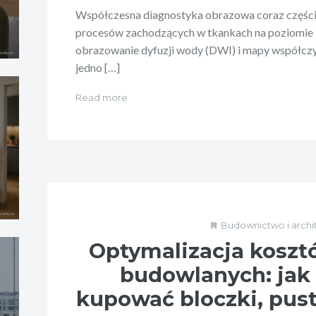
Współczesna diagnostyka obrazowa coraz części
procesów zachodzących w tkankach na poziomi
obrazowanie dyfuzji wody (DWI) i mapy współczy
jedno […]
Read more
Budownictwo i archi
Optymalizacja koszt
budowlanych: jak
kupować bloczki, pusta