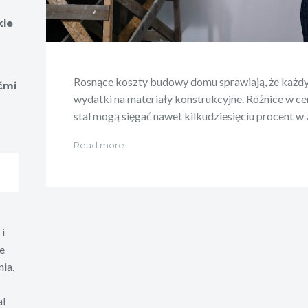
kie
Rosnące koszty budowy domu sprawiają, że każdy 
ćmi
wydatki na materiały konstrukcyjne. Różnice w ce
stal mogą sięgać nawet kilkudziesięciu procent w 
Read more
i
e
ia.
al