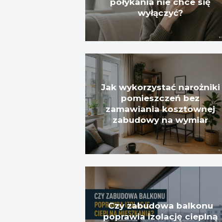
połykania nie chce się
wyłączyć?
Jak wykorzystać narożniki
pomieszczeń bez
zamawiania kosztownej
zabudowy na wymiar
Czy zabudowa balkonu
poprawia izolację cieplną