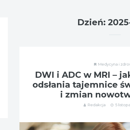
Dzień:
2025
Medycyna i zdro
DWI i ADC w MRI – ja
odsłania tajemnice ś
i zmian nowot
Redakcja
5 listop