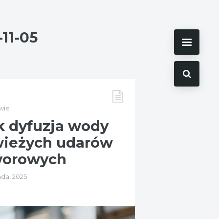
-11-05
wie
k dyfuzja wody
wieżych udarów
worowych
ada, 2025