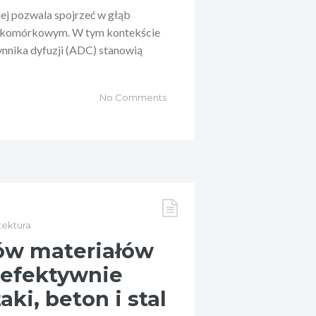
ej pozwala spojrzeć w głąb
e komórkowym. W tym kontekście
nnika dyfuzji (ADC) stanowią
No Comments
tektura
ów materiałów
 efektywnie
ki, beton i stal