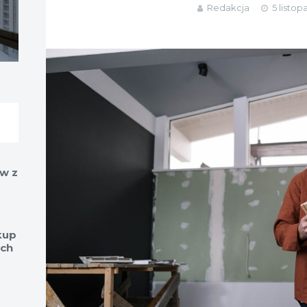
Redakcja
5 listop
w z
kup
ch