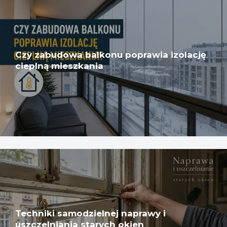
Czy zabudowa balkonu poprawia izolację
cieplną mieszkania
Techniki samodzielnej naprawy i
uszczelniania starych okien