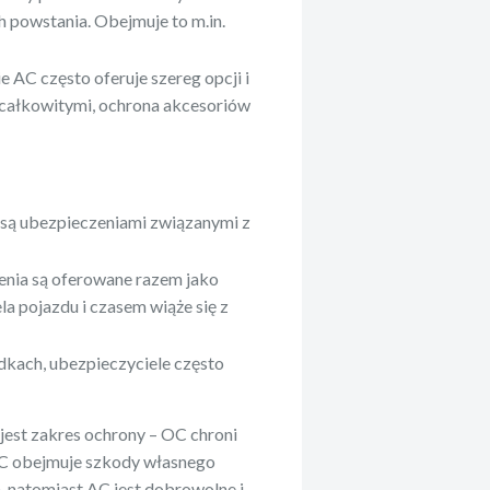
ch powstania. Obejmuje to m.in.
e AC często oferuje szereg opcji i
 całkowitymi, ochrona akcesoriów
 są ubezpieczeniami związanymi z
zenia są oferowane razem jako
la pojazdu i czasem wiąże się z
dkach, ubezpieczyciele często
est zakres ochrony – OC chroni
AC obejmuje szkody własnego
 natomiast AC jest dobrowolne i