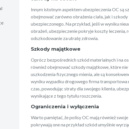
al
Innym istotnym aspektem ubezpieczenia OC są sz
obejmować zarówno obrażenia ciała, jak i szko
ce
ubezpieczonego. Na przykład, jeśli w wyniku nie
obrażeń, ubezpieczenie pokryje koszty leczenia, r
odszkodowanie za utratę zdrowia.
Szkody majątkowe
Oprócz bezpośrednich szkód materialnych i na o
również obejmować szkody majątkowe, które nie 
uszkodzenia fizycznego mienia, ale są konsekwencj
wyniku wypadku drogowego firma transportowa n
czas, powodując straty dla swojego klienta, ube
wynikające z tego tytułu roszczenia.
Ograniczenia i wyłączenia
Warto pamiętać, że polisy OC mają również swoje 
pokrywają one na przykład szkód umyślnie wyrz