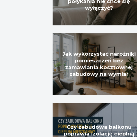
połykania nie chce się
wyłączyć?
Jak wykorzystać narożniki
pomieszczeń bez
zamawiania kosztownej
zabudowy na wymiar
Czy zabudowa balkonu
poprawia izolację cieplną