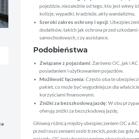
pojeździe, niezależnie od tego, kto jest winny i
kolizje, wypadki, kradzieże, akty wandalizmu.
Szeroki zakres ochrony i opcji
: Ubezpieczeni
dodatków, takich jak ochrona przed szkodami
samochodowych, czy assistance.
Podobieństwa
Związane z pojazdami
: Zarówno OC, jak i AC
posiadaniem i użytkowaniem pojazdów.
Możliwość łączenia
: Często oba te ubezpiec
pakiet, co może być wygodniejsze dla właścicie
korzyściami finansowymi.
Zniżki za bezszkodową jazdę
: W obu przypa
oferują zniżki za bezszkodową jazdę.
Główną różnicą między ubezpieczeniem OC a AC j
ze
przed roszczeniami osób trzecich, podczas gdy 
pojazdu. OC jest ubezpieczeniem obowiązkowym,