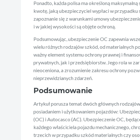
Ponadto, każda polisa ma określoną maksymalną 
kwotę, jaką ubezpieczyciel wypłaci w przypadku 
zapoznanie się z warunkami umowy ubezpieczeniow
i w jakiej wysokości są objęte ochroną.
Podsumowując, ubezpieczenie OC zapewnia wsze
wielu różnych rodzajów szkód, od materialnych p
ważny element systemu ochrony prawnej i finanso
prywatnych, jak i przedsiębiorstw. Jego rola w za
nieoceniona, a zrozumienie zakresu ochrony pozw
nieprzewidzianych zdarzeń.
Podsumowanie
Artykuł porusza temat dwóch głównych rodzajów
posiadaniem i użytkowaniem pojazdów: Ubezpiec
(OC) i Autocasco (AC). Ubezpieczenie OC, będą
każdego właściciela pojazdu mechanicznego, chr
trzecich w przypadku szkód materialnych czy o