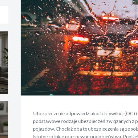
Ubezpieczenie odpowiedzialności cywilnej (OC) i
podstawowe rodzaje ubezpieczeń związanych z p
pojazdów. Chociaż oba te ubezpieczenia są ze sob
istotne różnice oraz pewne podobieństwa. Poniż