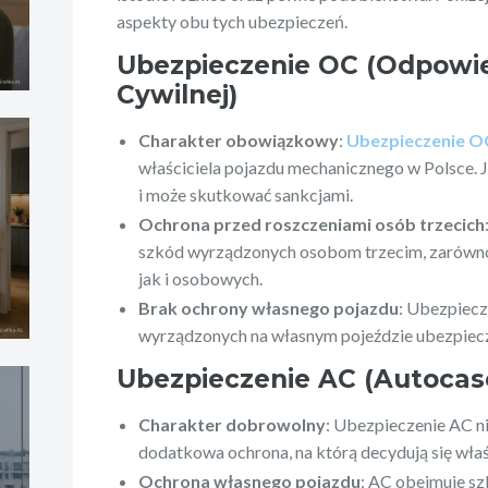
aspekty obu tych ubezpieczeń.
Ubezpieczenie OC (Odpowie
Cywilnej)
Charakter obowiązkowy
:
Ubezpieczenie O
właściciela pojazdu mechanicznego w Polsce. 
i może skutkować sankcjami.
Ochrona przed roszczeniami osób trzecich
szkód wyrządzonych osobom trzecim, zarówno 
jak i osobowych.
Brak ochrony własnego pojazdu
: Ubezpiecz
wyrządzonych na własnym pojeździe ubezpiec
Ubezpieczenie AC (Autocas
Charakter dobrowolny
: Ubezpieczenie AC ni
dodatkowa ochrona, na którą decydują się właś
Ochrona własnego pojazdu
: AC obejmuje s