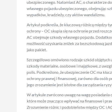
ubezpieczonego. Natomiast AC, o charakterze d
własnego pojazdu ubezpieczonego, obejmując szko
wypadków, kradzieży, czy aktów wandalizmu.
Artykuł podkreśla, że kluczową różnicą między ty
ochrony – OC skupia się na ochronie przed roszcz
AC obejmuje szkody własnego pojazdu. Dodatkow
możliwość uzyskania zniżek za bezszkodową jazd
jako pakiet.
Szczegółowo omówiono rodzaje szkód objętych 
szkody materialne, osobowe i majątkowe, z uwzg
polis. Podkreślono, że ubezpieczenie OC ma kluc
ochrony prawnej i finansowej, zarówno dla osób pr
jego zrozumienie jest istotne dla zarządzania ryz
W artykule zwrócono uwagę na wagę posiadania 
które może znacząco wpływać na finansowe i pra
Zrozumienie różnic i podobieństw między OC i A