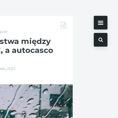
sport
ństwa między
 a autocasco
pada, 2023