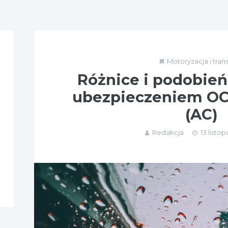
Motoryzacja i tran
Różnice i podobie
ubezpieczeniem OC,
(AC)
Redakcja
13 listo