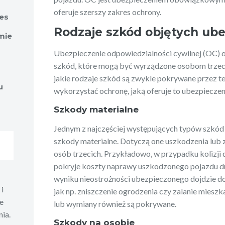
oferuje szerszy zakres ochrony.
es
Rodzaje szkód objętych ub
mie
Ubezpieczenie odpowiedzialności cywilnej (OC) 
szkód, które mogą być wyrządzone osobom trzeci
jakie rodzaje szkód są zwykle pokrywane przez te
u
wykorzystać ochronę, jaką oferuje to ubezpieczen
Szkody materialne
Jednym z najczęściej występujących typów szkó
szkody materialne. Dotyczą one uszkodzenia lub 
osób trzecich. Przykładowo, w przypadku kolizji
pokryje koszty naprawy uszkodzonego pojazdu drug
wyniku nieostrożności ubezpieczonego dojdzie do
i
jak np. zniszczenie ogrodzenia czy zalanie mieszk
e
lub wymiany również są pokrywane.
ia.
Szkody na osobie