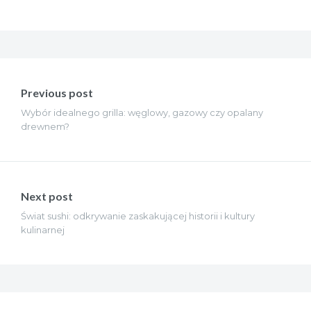
Nawigacja
wpisu
Previous post
Wybór idealnego grilla: węglowy, gazowy czy opalany
drewnem?
Next post
Świat sushi: odkrywanie zaskakującej historii i kultury
kulinarnej