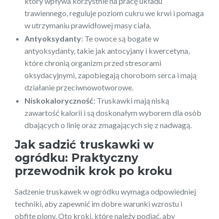
który wpływa korzystnie na pracę układu
trawiennego, reguluje poziom cukru we krwi i pomaga
w utrzymaniu prawidłowej masy ciała.
Antyoksydanty
: Te owoce są bogate w
antyoksydanty, takie jak antocyjany i kwercetyna,
które chronią organizm przed stresorami
oksydacyjnymi, zapobiegają chorobom serca i mają
działanie przeciwnowotworowe.
Niskokaloryczność
: Truskawki mają niską
zawartość kalorii i są doskonałym wyborem dla osób
dbających o linię oraz zmagających się z nadwagą.
Jak sadzić truskawki w
ogródku: Praktyczny
przewodnik krok po kroku
Sadzenie truskawek w ogródku wymaga odpowiedniej
techniki, aby zapewnić im dobre warunki wzrostu i
obfite plony. Oto kroki, które należy podjąć, aby