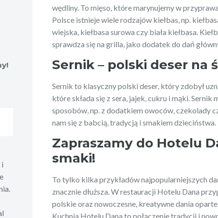
wędliny. To mięso, które marynujemy w przypraw
Polsce istnieje wiele rodzajów kiełbas, np. kiełb
wiejska, kiełbasa surowa czy biała kiełbasa. Kiełb
sprawdza się na grilla, jako dodatek do dań główn
Sernik – polski deser na 
y!
Sernik to klasyczny polski deser, który zdobył uzn
które składa się z sera, jajek, cukru i mąki. Sern
sposobów, np. z dodatkiem owoców, czekolady czy
nam się z babcią, tradycją i smakiem dzieciństwa.
Zapraszamy do Hotelu Da
smaki!
i
e
To tylko kilka przykładów najpopularniejszych dań k
ia.
znacznie dłuższa. W restauracji Hotelu Dana prz
polskie oraz nowoczesne, kreatywne dania oparte
al
Kuchnia Hotelu Dana to połączenie tradycji i now