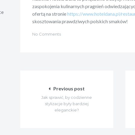
zaspokojenia kulinarnych pragnień odwiedzających
ce
ofertą na stronie
https://www.hoteldana.pl/restau
skosztowania prawdziwych polskich smaków!
No Comments
Nawigacja
wpisu
Previous post
Jak sprawić, by codzienne
stylizacje były bardziej
eleganckie?