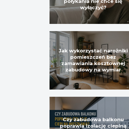
połykania nie chce się
wyłączyć?
Jak wykorzystać narożniki
pomieszczeń bez
zamawiania kosztownej
zabudowy na wymiar
Czy zabudowa balkonu
poprawia izolację cieplną