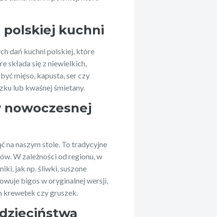
 polskiej kuchni
ch dań kuchni polskiej, które
e składa się z niewielkich,
być mięso, kapusta, ser czy
zku lub kwaśnej śmietany.
 w nowoczesnej
ć na naszym stole. To tradycyjne
bów. W zależności od regionu, w
ki, jak np. śliwki, suszone
owuje bigos w oryginalnej wersji,
m krewetek czy gruszek.
dzieciństwa