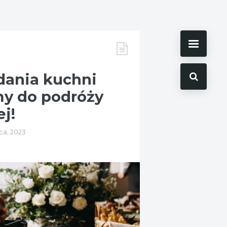
dania kuchni
my do podróży
ej!
ca, 2023