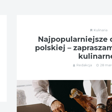
Kulinaria
Najpopularniejsze 
polskiej – zaprasza
kulinarn
Redakcja
28 mar