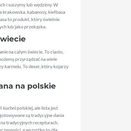
ach i suszymy lub wędzimy. W
asa krakowska, kabanosy, kiełbasa
asa to produkt, który świetnie
ych lub jako przekąska.
świecie
anie na całym świecie. To ciasto,
ik możemy przyrządzać na wiele
 karmelu. To deser, który kojarzy
na na polskie
uchni polskiej, ale lista jest
ygotowywane są tradycyjne dania
 na tradycyjnych recepturach.
oczesności, a wszystko to dla