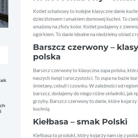
Kotlet schabowy to kolejne klasyczne danie kuchni
dzieciństwem i smakiem domowej kuchni. To cienk
smażony na złoty kolor. Kotlet podajemy z ziemn
ogórkiem. To danie idealne na niedzielny obiad z r
Barszcz czerwony – klas
polska
Barszcz czerwony to klasyczna zupa polska, któr
naszych świąt i uroczystości. To zupa na bazie b
jak
śmietany, cebuli i czosnku. W zależności od regi
barszcz, dodajemy do niego różne składniki, jak n
grzyby. Barszcz czerwony to danie, które kojarzy n
ch
kuchnią.
i
Kiełbasa – smak Polski
Kiełbasa to produkt, który kojarzy nam się z pol