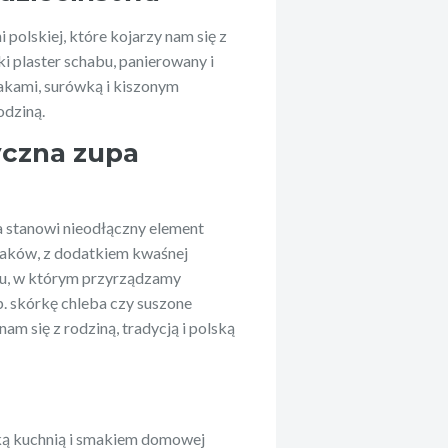
 polskiej, które kojarzy nam się z
i plaster schabu, panierowany i
iakami, surówką i kiszonym
odziną.
yczna zupa
a stanowi nieodłączny element
uraków, z dodatkiem kwaśnej
onu, w którym przyrządzamy
p. skórkę chleba czy suszone
am się z rodziną, tradycją i polską
ską kuchnią i smakiem domowej