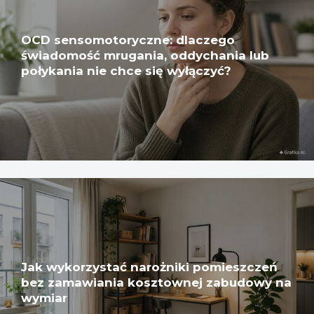
OCD sensomotoryczne: dlaczego
świadomość mrugania, oddychania lub
połykania nie chce się wyłączyć?
Jak wykorzystać narożniki pomieszczeń
bez zamawiania kosztownej zabudowy na
wymiar