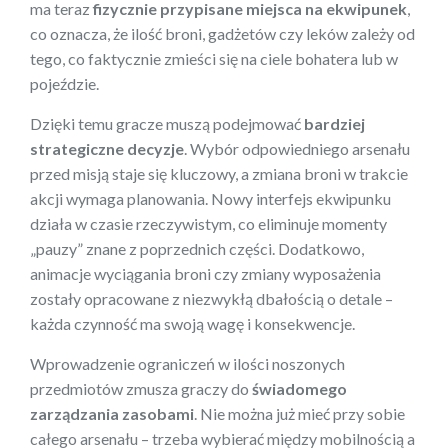
ma teraz
fizycznie przypisane miejsca na ekwipunek
,
co oznacza, że ilość broni, gadżetów czy leków zależy od
tego, co faktycznie zmieści się na ciele bohatera lub w
pojeździe.
Dzięki temu gracze muszą podejmować
bardziej
strategiczne decyzje
. Wybór odpowiedniego arsenału
przed misją staje się kluczowy, a zmiana broni w trakcie
akcji wymaga planowania. Nowy interfejs ekwipunku
działa w czasie rzeczywistym, co eliminuje momenty
„pauzy” znane z poprzednich części. Dodatkowo,
animacje wyciągania broni czy zmiany wyposażenia
zostały opracowane z niezwykłą dbałością o detale –
każda czynność ma swoją wagę i konsekwencje.
Wprowadzenie ograniczeń w ilości noszonych
przedmiotów zmusza graczy do
świadomego
zarządzania zasobami
. Nie można już mieć przy sobie
całego arsenału – trzeba wybierać między mobilnością a