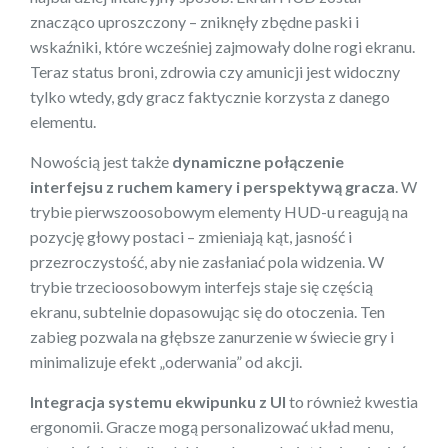
znacząco uproszczony – zniknęły zbędne paski i
wskaźniki, które wcześniej zajmowały dolne rogi ekranu.
Teraz status broni, zdrowia czy amunicji jest widoczny
tylko wtedy, gdy gracz faktycznie korzysta z danego
elementu.
Nowością jest także
dynamiczne połączenie
interfejsu z ruchem kamery i perspektywą gracza
. W
trybie pierwszoosobowym elementy HUD-u reagują na
pozycję głowy postaci – zmieniają kąt, jasność i
przezroczystość, aby nie zasłaniać pola widzenia. W
trybie trzecioosobowym interfejs staje się częścią
ekranu, subtelnie dopasowując się do otoczenia. Ten
zabieg pozwala na głębsze zanurzenie w świecie gry i
minimalizuje efekt „oderwania” od akcji.
Integracja systemu ekwipunku z UI
to również kwestia
ergonomii. Gracze mogą personalizować układ menu,