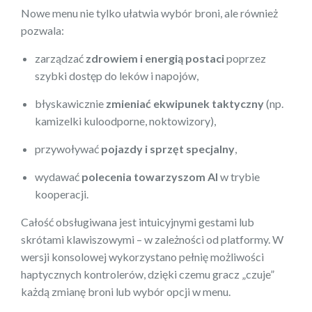
Nowe menu nie tylko ułatwia wybór broni, ale również
pozwala:
zarządzać
zdrowiem i energią postaci
poprzez
szybki dostęp do leków i napojów,
błyskawicznie
zmieniać ekwipunek taktyczny
(np.
kamizelki kuloodporne, noktowizory),
przywoływać
pojazdy i sprzęt specjalny
,
wydawać
polecenia towarzyszom AI
w trybie
kooperacji.
Całość obsługiwana jest intuicyjnymi gestami lub
skrótami klawiszowymi – w zależności od platformy. W
wersji konsolowej wykorzystano pełnię możliwości
haptycznych kontrolerów, dzięki czemu gracz „czuje”
każdą zmianę broni lub wybór opcji w menu.