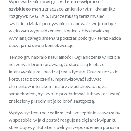
Wprowadzenie nowego
systemu ekwipunku i
szybkiego menu
znacząco zmieniło rytm i dynamikę
rozgrywki w
GTA 6
. Gracze muszą teraz myśleć
szybciej, działać precyzyjniej i planować swoje ruchy z
większym wyprzedzeniem. Koniec z błyskawiczną
wymianą całego arsenału podczas pościgu – teraz każda
decyzja ma swoje konsekwencje.
Tempo gry nabrało naturalności. Ograniczenia w liczbie
noszonych broni sprawiają, że starcia są krótsze,
intensywniejsze i bardziej realistyczne. Gracze uczą się
korzystać z otoczenia, improwizować i używać
elementów interakcji – na przykład chować się za
samochodem, by szybko przeładować, lub wykorzystać
znaleziony przedmiot jako broń zastępczą.
Wpływ systemu na
realizm
jest szczególnie zauważalny
w sposobie, w jaki postać reaguje na ciężar ekwipunku i
stres bojowy. Bohater z pełnym wyposażeniem porusza