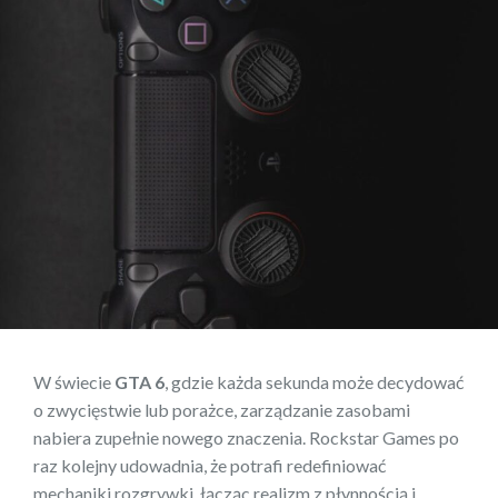
W świecie
GTA 6
, gdzie każda sekunda może decydować
o zwycięstwie lub porażce, zarządzanie zasobami
nabiera zupełnie nowego znaczenia. Rockstar Games po
raz kolejny udowadnia, że potrafi redefiniować
mechaniki rozgrywki, łącząc realizm z płynnością i