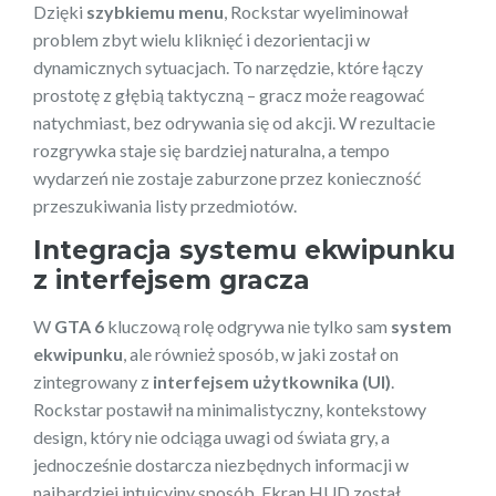
Dzięki
szybkiemu menu
, Rockstar wyeliminował
problem zbyt wielu kliknięć i dezorientacji w
dynamicznych sytuacjach. To narzędzie, które łączy
prostotę z głębią taktyczną – gracz może reagować
natychmiast, bez odrywania się od akcji. W rezultacie
rozgrywka staje się bardziej naturalna, a tempo
wydarzeń nie zostaje zaburzone przez konieczność
przeszukiwania listy przedmiotów.
Integracja systemu ekwipunku
z interfejsem gracza
W
GTA 6
kluczową rolę odgrywa nie tylko sam
system
ekwipunku
, ale również sposób, w jaki został on
zintegrowany z
interfejsem użytkownika (UI)
.
Rockstar postawił na minimalistyczny, kontekstowy
design, który nie odciąga uwagi od świata gry, a
jednocześnie dostarcza niezbędnych informacji w
najbardziej intuicyjny sposób. Ekran HUD został