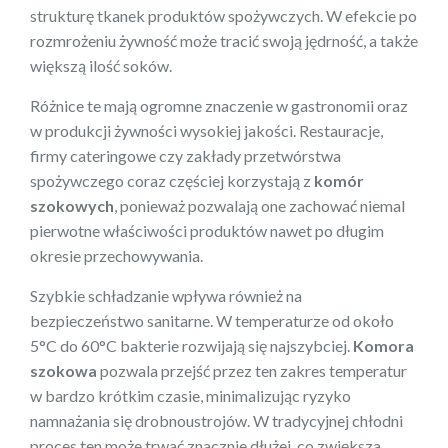
strukturę tkanek produktów spożywczych. W efekcie po
rozmrożeniu żywność może tracić swoją jędrność, a także
większą ilość soków.
Różnice te mają ogromne znaczenie w gastronomii oraz
w produkcji żywności wysokiej jakości. Restauracje,
firmy cateringowe czy zakłady przetwórstwa
spożywczego coraz częściej korzystają z
komór
szokowych
, ponieważ pozwalają one zachować niemal
pierwotne właściwości produktów nawet po długim
okresie przechowywania.
Szybkie schładzanie wpływa również na
bezpieczeństwo sanitarne. W temperaturze od około
5°C do 60°C bakterie rozwijają się najszybciej.
Komora
szokowa
pozwala przejść przez ten zakres temperatur
w bardzo krótkim czasie, minimalizując ryzyko
namnażania się drobnoustrojów. W tradycyjnej chłodni
proces ten może trwać znacznie dłużej, co zwiększa