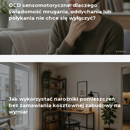
OCD sensomotoryczne: dlaczego
świadomość mrugania, oddychania lub
połykania nie chce się wyłączyć?
Jak wykorzystać narożniki pomieszczeń
bez zamawiania kosztownej zabudowy na
wymiar