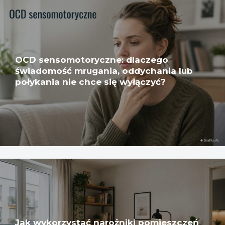
OCD sensomotoryczne: dlaczego
świadomość mrugania, oddychania lub
połykania nie chce się wyłączyć?
Jak wykorzystać narożniki pomieszczeń