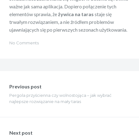
ważne jak sama aplikacja. Dopiero połączenie tych
elementów sprawia, że
żywica na taras
staje się
trwałym rozwiązaniem, a nie źródłem problemów
ujawniających się po pierwszych sezonach użytkowania.
No Comments
Nawigacja
wpisu
Previous post
Pergola przyścienna czy wolnostojąca – jak wybrać
najlepsze rozwiązanie na mały taras
Next post