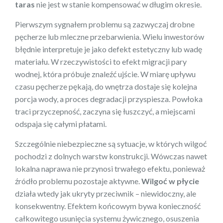
taras
nie jest w stanie kompensować w długim okresie.
Pierwszym sygnałem problemu są zazwyczaj drobne
pęcherze lub mleczne przebarwienia. Wielu inwestorów
błędnie interpretuje je jako defekt estetyczny lub wadę
materiału. W rzeczywistości to efekt migracji pary
wodnej, która próbuje znaleźć ujście. W miarę upływu
czasu pęcherze pękają, do wnętrza dostaje się kolejna
porcja wody, a proces degradacji przyspiesza. Powłoka
traci przyczepność, zaczyna się łuszczyć, a miejscami
odspaja się całymi płatami.
Szczególnie niebezpieczne są sytuacje, w których wilgoć
pochodzi z dolnych warstw konstrukcji. Wówczas nawet
lokalna naprawa nie przynosi trwałego efektu, ponieważ
źródło problemu pozostaje aktywne.
Wilgoć w płycie
działa wtedy jak ukryty przeciwnik – niewidoczny, ale
konsekwentny. Efektem końcowym bywa konieczność
całkowitego usunięcia systemu żywicznego, osuszenia