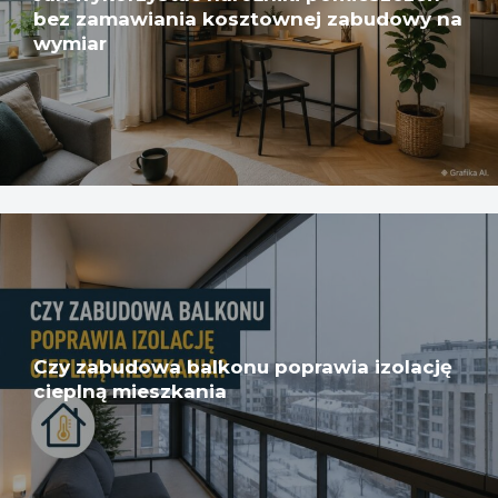
bez zamawiania kosztownej zabudowy na
wymiar
Czy zabudowa balkonu poprawia izolację
cieplną mieszkania