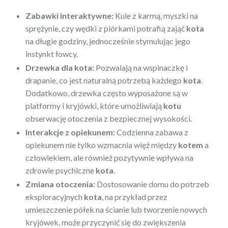
Zabawki interaktywne:
Kule z karmą, myszki na
sprężynie, czy wędki z piórkami potrafią zająć
kota
na długie godziny, jednocześnie stymulując jego
instynkt łowcy.
Drzewka dla kota:
Pozwalają na wspinaczkę i
drapanie, co jest naturalną potrzebą każdego
kota
.
Dodatkowo, drzewka często wyposażone są w
platformy i kryjówki, które umożliwiają
kotu
obserwację otoczenia z bezpiecznej wysokości.
Interakcje z opiekunem:
Codzienna zabawa z
opiekunem nie tylko wzmacnia więź między
kotem
a
człowiekiem, ale również pozytywnie wpływa na
zdrowie psychiczne
kota
.
Zmiana otoczenia:
Dostosowanie domu do potrzeb
eksploracyjnych
kota
, na przykład przez
umieszczenie półek na ścianie lub tworzenie nowych
kryjówek, może przyczynić się do zwiększenia