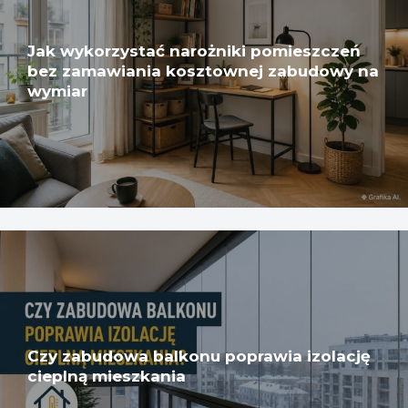
Jak wykorzystać narożniki pomieszczeń
bez zamawiania kosztownej zabudowy na
wymiar
Czy zabudowa balkonu poprawia izolację
cieplną mieszkania