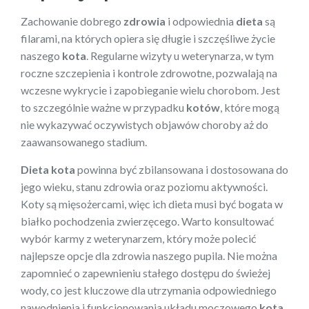
Zachowanie dobrego
zdrowia
i odpowiednia
dieta
są
filarami, na których opiera się długie i szczęśliwe życie
naszego
kota
. Regularne wizyty u weterynarza, w tym
roczne szczepienia i kontrole zdrowotne, pozwalają na
wczesne wykrycie i zapobieganie wielu chorobom. Jest
to szczególnie ważne w przypadku
kotów
, które mogą
nie wykazywać oczywistych objawów choroby aż do
zaawansowanego stadium.
Dieta
kota
powinna być zbilansowana i dostosowana do
jego wieku, stanu zdrowia oraz poziomu aktywności.
Koty są mięsożercami, więc ich dieta musi być bogata w
białko pochodzenia zwierzęcego. Warto konsultować
wybór karmy z weterynarzem, który może polecić
najlepsze opcje dla zdrowia naszego pupila. Nie można
zapomnieć o zapewnieniu stałego dostępu do świeżej
wody, co jest kluczowe dla utrzymania odpowiedniego
nawodnienia i funkcjonowania układu moczowego
kota
.