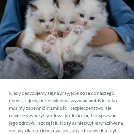
Kiedy decydujemy się na przyjęcie
kota
do naszego
domu, stajemy przed wieloma wyzwaniami. Nie tylko
musimy zapewnić mu miłość i bezpieczeństwo, ale
również stworzyć środowisko, które będzie sprzyjać
jego zdrowiu i szczęściu.
Koty
są niezwykle wrażliwe na
zmiany, dlatego kluczowe jest, aby ich nowy dom był