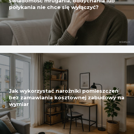
świadomość mrugania, oddychania lub
połykania nie chce się wyłączyć?
Jak wykorzystać narożniki pomieszczeń
bez zamawiania kosztownej zabudowy na
wymiar