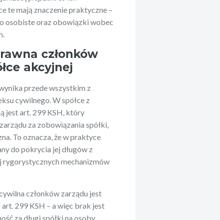
ce te mają znaczenie praktyczne –
ko osobiste oraz obowiązki wobec
h.
prawna członków
ółce akcyjnej
wynika przede wszystkim z
ksu cywilnego. W spółce z
jest art. 299 KSH, który
zarządu za zobowiązania spółki,
zna. To oznacza, że w praktyce
ny do pokrycia jej długów z
iej rygorystycznych mechanizmów
 cywilna członków zarządu jest
art. 299 KSH – a więc brak jest
ość za długi spółki na osoby