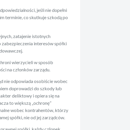
powiedzialności, jeśli nie dopełni
m terminie, co skutkuje szkodą po
ych, zatajenie istotnych
o zabezpieczenia interesów spółki
odowawczej.
hroni wierzycieli w sposób
ości na członków zarządu.
ząd nie odpowiada osobiście wobec
łaniem doprowadzi do szkody lub
kter deliktowy i opiera się na
acza to większą „ochronę”
malne wobec kontrahentów, którzy
ej spółki, nie od jej zarządców.
 prawnej spółki, każdy członek