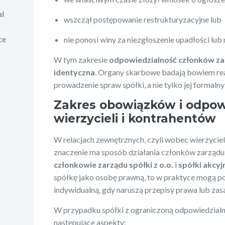
al
wszczął postępowanie restrukturyzacyjne lub
ce
nie ponosi winy za niezgłoszenie upadłości lub 
W tym zakresie
odpowiedzialność członków zarzą
identyczna
. Organy skarbowe badają bowiem re
prowadzenie spraw spółki, a nie tylko jej formalny
Zakres obowiązków i odpow
wierzycieli i kontrahentów
W relacjach zewnętrznych, czyli wobec wierzyciel
znaczenie ma sposób działania członków zarządu 
członkowie zarządu spółki z o.o.
i
spółki akcyj
spółkę jako osobę prawną, to w praktyce mogą p
indywidualną, gdy naruszą przepisy prawa lub zasa
W przypadku spółki z ograniczoną odpowiedzialno
następujące aspekty: