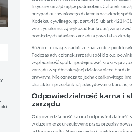
fizyczne zarządzające podmiotem. Członek zarzą
przypadku zawinionego działania na szkodę spółk
Kodeksu cywilnego, np. z art. 415 lub art. 422 KC)
wierzyciele muszą wykazać konkretną winę i zw
pomiędzy działaniem zarządu a powstałą szkodą.
Różnice te mają zasadnicze znaczenie z punktu wi
Podczas gdy członek zarządu spółki z o.o. powin
wypłacalność spółki i podejmować kroki w przypa
zarządu w spółce akcyjnej działa w nieco bardzie
prawnym. Nie oznacza to jednak całkowitego brak
ny
charakter i przesłanki są zdecydowanie bardziej 
Odpowiedzialność karna i 
–
zarządu
cki
Odpowiedzialność karna
i
odpowiedzialność 
w dużej mierze uregulowane przez przepisy powsz
od formy spółki. Niemniej jednak, niektóre różni