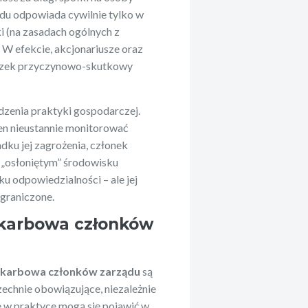
du odpowiada cywilnie tylko w
i (na zasadach ogólnych z
. W efekcie, akcjonariusze oraz
iązek przyczynowo-skutkowy
dzenia praktyki gospodarczej.
ien nieustannie monitorować
dku jej zagrożenia, członek
j „osłoniętym” środowisku
u odpowiedzialności – ale jej
ograniczone.
skarbowa członków
skarbowa członków zarządu
są
echnie obowiązujące, niezależnie
ce w praktyce mogą się pojawić w