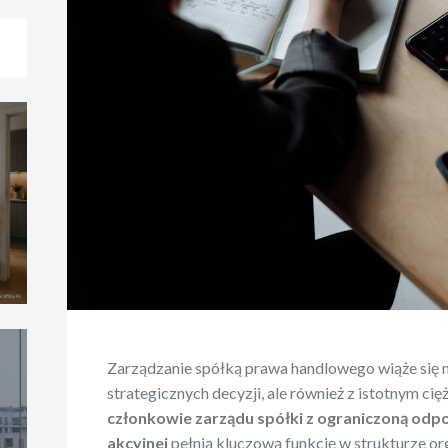
Zarządzanie spółką prawa handlowego wiąże się 
strategicznych decyzji, ale również z istotnym 
członkowie zarządu spółki z ograniczoną odp
akcyjnej
pełnią kluczową funkcję w strukturze org