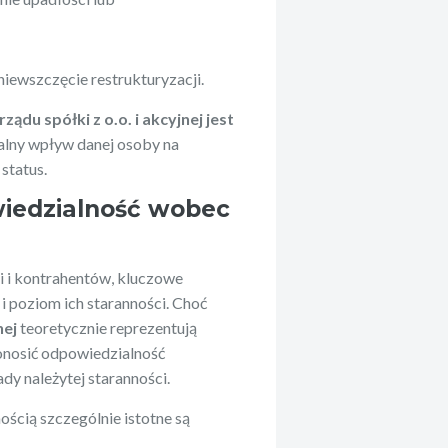
niewszczęcie restrukturyzacji.
du spółki z o.o. i akcyjnej jest
alny wpływ danej osoby na
 status.
iedzialność wobec
i i kontrahentów, kluczowe
i poziom ich staranności. Choć
nej
teoretycznie reprezentują
onosić odpowiedzialność
dy należytej staranności.
ścią szczególnie istotne są