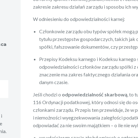
zakresie zakresu działań zarządu i sposobu ich 
W odniesieniu do odpowiedzialności karnej:
Członkowie zarządu obu typów spółek mogą p
tytułu przestępstw gospodarczych, takich jak 
sca
spółki, fałszowanie dokumentów, czy przestę
Przepisy Kodeksu karnego i Kodeksu karnego 
odpowiedzialności członków zarządu spółki z o.
znaczenie ma zakres faktycznego działania o
danym czasie.
Jeśli chodzi o
odpowiedzialność skarbową
, to 
116 Ordynacji podatkowej, który odnosi się do o
członkami zarządu. Przepis ten przewiduje, że w 
i
i niemożności wyegzekwowania zaległości podat
e
odpowiadać za nie swoim majątkiem – o ile nie wyk
ia.
we właściwym czasie złożył wniosek o ogłosze