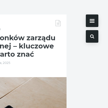
e
łonków zarządu
jnej – kluczowe
warto znać
a, 2025