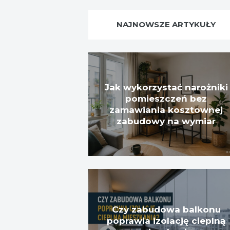
NAJNOWSZE ARTYKUŁY
Jak wykorzystać narożniki
pomieszczeń bez
zamawiania kosztownej
zabudowy na wymiar
Czy zabudowa balkonu
poprawia izolację cieplną