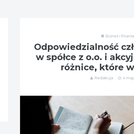
Biznes i finans
Odpowiedzialność cz
w spółce z o.o. i akcy
różnice, które 
Redakcja
4 maj