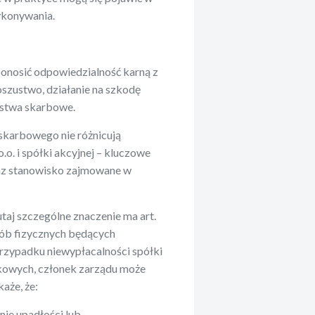
wykonywania.
onosić odpowiedzialność karną z
oszustwo, działanie na szkodę
pstwa skarbowe.
skarbowego nie różnicują
o. i spółki akcyjnej – kluczowe
raz stanowisko zajmowane w
tutaj szczególne znaczenie ma art.
sób fizycznych będących
przypadku niewypłacalności spółki
kowych, członek zarządu może
aże, że:
nie upadłości lub