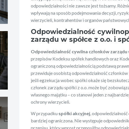
odpowiedzialności nie zawsze jest tożsamy. Różni
wpływają na sposób podejmowania decyzji, ryzy
wierzycieli, kontrahentów i organów państwowyc
Odpowiedzialność cywilno
zarządu w spółce z o.o. i sp
Odpowiedzialność cywilna członków zarządu
przepisów Kodeksu spółek handlowych oraz Kode
ograniczoną odpowiedzialnością podstawą prawną 
przewiduje osobistą odpowiedzialność członków 
jeśli egzekucja wobec spółki okaże się bezskutec
członek zarządu spółki z o.o. może być zobowiąza
własnego majątku – co stanowi jeden z najbardz
ochrony wierzycieli.
W przypadku
spółki akcyjnej
, odpowiedzialność
bardziej ograniczona. Nie występuje odpowiednik 
przepisu, który wprost przenosiłby odpowiedzialn