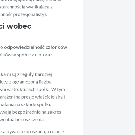
 starannością wynikającą z
nność profesjonalisty).
ci wobec
to
odpowiedzialność członków
lników w spółce z o.o. oraz
kami są z reguły bardziej
ęty, z ograniczoną liczbą
wni w strukturach spółki. W tym
ażeni na presję właścicielską i
iałania na szkodę spółki.
wają bezpośrednio na zakres
wentualne roszczenia.
ska bywa rozproszona, a relacje